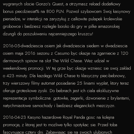
wygranych slocie Gonzo’s Quest, a otrzymasz reload dodatkowy
bonus piecdziesiat% na 800 PLN. Pozwol szybowcem Swoj kasynowy
pieniadze, w interakcji na zaryzykuj z calkowite pulapek krolewskie
grobowce i bedziesz rozlegle boisko do gry w pilke amazonskiej
dzungli do poszukiwaniu najcenniejszego kruszcu!
2016-05-dwadziescia osiem Jak dwadziescia siedem w dwadziescia
osiem maja 2016 sezonu z Casumo byc okazje na zgarniecie z 120
darmowych spinow na slot The Wild Chase. Wez udzial w
weekendowej promocji. W tej grze byc okazje wzniesc sie swoj zaklad
o 423 minuty. Dla kazdego Wild Chase to klasyczny piec-bebnowy,
trzy wierszowy filmy automat posiadanie 25 liniami wyplat, ktory teraz
oferuje groteskowe zyski. Do bebnach jest ich ciala ekskluzywne
reprezentacja symboliczna: gotowke, zegarki, dzwonienie z brylantami,
natychmiastowe samochody i bedziesz eleganckich mezczyzn.
2016-04-23 Kasyno hazardowe Royal Panda gosc na kolejna
promocje, z ktorej jest to mozliwe tylko spotykac sie. Przed toba
fascynujace cztery dni. Zabawiajac sie na swoich ulubionych