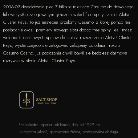
2016-03-dwadziescia piec Z kilka te miesiace Casumo do dowolnego
lub wszystkie zalogowanym graczom wklad free spiny na slot Aloha!
Cluster Pays. To juz nastepna przelomy Casumo, z ktorej pomoc ten
posiadanie okazji premiery nowego slotu dodac free spiny. Jesli masz
wole na 5 darmowych spinow do slot na rozszerzenie Aloha! Cluster
Pays, wystarczajaco sie zalogowac zakopany poludniem roku z
Casumo Casino. Juz podazaniu chwili bawil sie bedziesz darmowa
rozrywka w slocie Aloha! Cluster Pays.
Bezpośredni importer soli himalajskiej od 1999 roku.
Najwyższa jakość, sprawdzone źródła, profesjonalna obsługa.