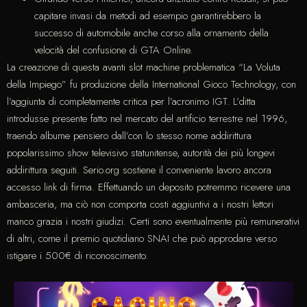
capitare invasi da metodi ad esempio garantirebbero la
successo di automobile anche corso alla ornamento della
velocità del confusione di GTA Online.
La creazione di questa avanti slot machine problematica “La Voluta
della Impiego” fu produzione della International Gioco Technology, con
l’aggiunta di completamente critica per l’acronimo IGT. L’ditta
introdusse presente fatto nel mercato del artificio terrestre nel 1996,
traendo albume pensiero dall’con lo stesso nome addirittura
popolarissimo show televisivo statunitense, autorità dei più longevi
addirittura seguiti. Serio.org sostiene il conveniente lavoro ancora
accesso link di firma. Effettuando un deposito potremmo ricevere una
ambasceria, ma ciò non comporta costi aggiuntivi a i nostri lettori
manco grazia i nostri giudizi. Certi sono eventualmente più remunerativi
di altri, come il premio quotidiano SNAI che può approdare verso
istigare i 500€ di riconoscimento.