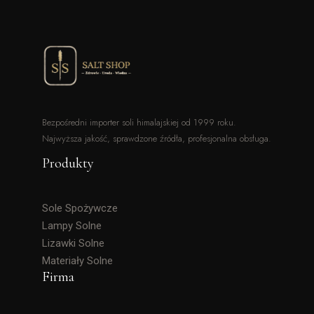
Bezpośredni importer soli himalajskiej od 1999 roku.
Najwyższa jakość, sprawdzone źródła, profesjonalna obsługa.
Produkty
Sole Spożywcze
Lampy Solne
Lizawki Solne
Materiały Solne
Firma