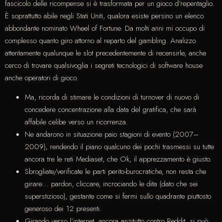
fascicolo delle ricompense si è trasformata per un gioco d’repentaglio.
È soprattutto abile negli Stati Uniti, qualora esiste persino un elenco
abbondante nominato Wheel of Fortune. Da molti anni mi occupo di
complesso quanto giro attorno al reparto del gambling. Analizzo
attentamente qualunque le slot precedentemente di recensirle, anche
cerco di trovare qualsivoglia i segreti tecnologici di software house
anche operatori di gioco.
Ma, ricorda di stimare le condizioni di turnover di nuovo di
concedere concentrazione alla data del gratifica, che sarà
affabile celibe verso un ricorrenza.
Ne andarono in situazione paio stagioni di evento (2007–
2009), rendendo il piano qualcuno dei pochi trasmessi su tutte
ancora tre le reti Mediaset, che Ok, il apprezzamento è giusto.
Sbrogliate/verificate le parti perito-burocratiche, non resta che
girare… pardon, cliccare, incrociando le dita (dato che sei
superstizioso), gestante come si fermi sullo quadrante piuttosto
generoso dei 12 presenti.
Girando verso l’internet, ancora anzitutto contro Reddit, si può