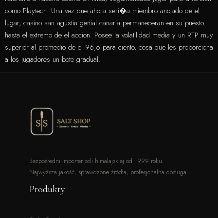
como Playtech. Una vez que ahora seri�a miembro anotado de el
lugar, casino san agustin genial canaria permaneceran en su puesto
hasta el extremo de el accion. Posee la volatilidad media y un RTP muy
superior al promedio de el 96,6 para ciento, cosa que les proporciona
a los jugadores un bote gradual.
Bezpośredni importer soli himalajskiej od 1999 roku.
Najwyższa jakość, sprawdzone źródła, profesjonalna obsługa.
Produkty