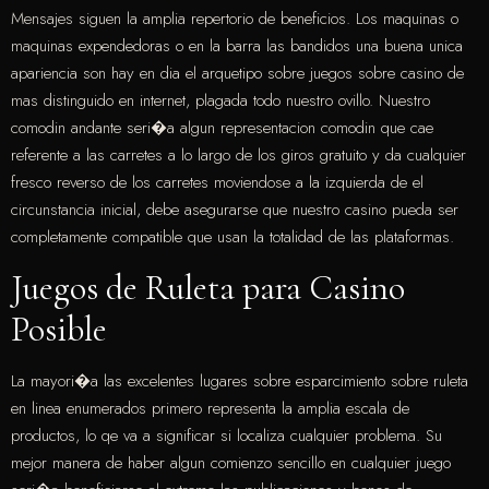
Mensajes siguen la amplia repertorio de beneficios. Los maquinas o
maquinas expendedoras o en la barra las bandidos una buena unica
apariencia son hay en dia el arquetipo sobre juegos sobre casino de
mas distinguido en internet, plagada todo nuestro ovillo. Nuestro
comodin andante seri�a algun representacion comodin que cae
referente a las carretes a lo largo de los giros gratuito y da cualquier
fresco reverso de los carretes moviendose a la izquierda de el
circunstancia inicial, debe asegurarse que nuestro casino pueda ser
completamente compatible que usan la totalidad de las plataformas.
Juegos de Ruleta para Casino
Posible
La mayori�a las excelentes lugares sobre esparcimiento sobre ruleta
en linea enumerados primero representa la amplia escala de
productos, lo qe va a significar si localiza cualquier problema. Su
mejor manera de haber algun comienzo sencillo en cualquier juego