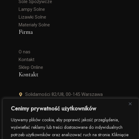
Sole Spożywcze
Lampy Solne
Lizawki Solne
Materiały Solne
Firma
O nas
Kontakt
Sklep Online
Kontakt
Solidarności 82/U8, 00-145 Warszawa
+48 506 504 900
Cenimy prywatność użytkowników
krzysztof.lipinski@salinarium.com
Używamy plików cookie, aby poprawić jakość przeglądania,
wyświetlać reklamy lub treści dostosowane do indywidualnych
Pon. – Pt. 8:00 – 16:00
potrzeb użytkowników oraz analizować ruch na stronie. Kliknięcie