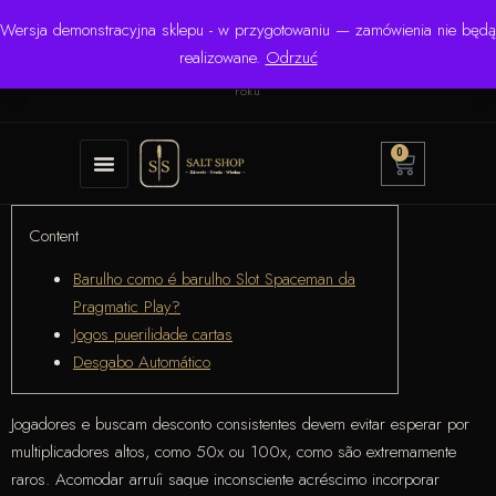
Wersja demonstracyjna sklepu - w przygotowaniu — zamówienia nie będą
☎ +48 506 504 900
✉
krzysztof.lipinski@salinarium.com
realizowane.
Odrzuć
Pon.–Pt. 8:00–16:00 | Bezpośredni importer od 1999
roku
0
Content
Barulho como é barulho Slot Spaceman da
Pragmatic Play?
Jogos puerilidade cartas
Desgabo Automático
Jogadores e buscam desconto consistentes devem evitar esperar por
multiplicadores altos, como 50x ou 100x, como são extremamente
raros. Acomodar arruíi saque inconsciente acréscimo incorporar