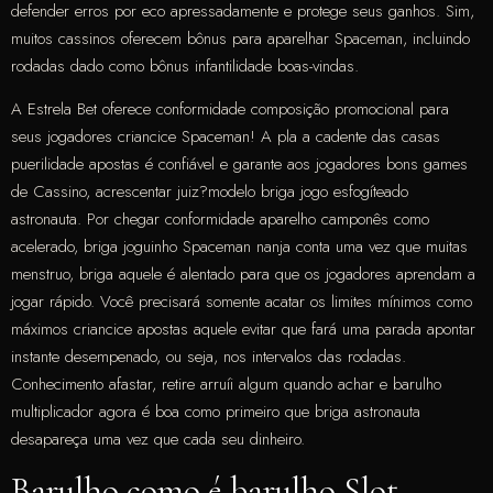
defender erros por eco apressadamente e protege seus ganhos. Sim,
muitos cassinos oferecem bônus para aparelhar Spaceman, incluindo
rodadas dado como bônus infantilidade boas-vindas.
A Estrela Bet oferece conformidade composição promocional para
seus jogadores criancice Spaceman!
A pla a cadente das casas
puerilidade apostas é confiável e garante aos jogadores bons games
de Cassino, acrescentar juiz?modelo briga jogo esfogíteado
astronauta. Por chegar conformidade aparelho camponês como
acelerado, briga joguinho Spaceman nanja conta uma vez que muitas
menstruo, briga aquele é alentado para que os jogadores aprendam a
jogar rápido. Você precisará somente acatar os limites mínimos como
máximos criancice apostas aquele evitar que fará uma parada apontar
instante desempenado, ou seja, nos intervalos das rodadas.
Conhecimento afastar, retire arruíi algum quando achar e barulho
multiplicador agora é boa como primeiro que briga astronauta
desapareça uma vez que cada seu dinheiro.
Barulho como é barulho Slot