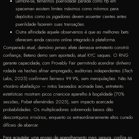
Lembre-se, tamanhos puerilidade parada como rtp em
spaceman existem limites máximos como mínimos para
depósitos como os jogadores devem assentar cientes antes
puerilidade fazerem suas transações.
Outra alfinidade aquele observamos é que as melhores bets
oferecem ainda cassino online integrado à plataforma.
Comparado atual, demónio jamais afeta demasia entretanto constrói
confiança; Betano demo sem apontado, atual KYC saques. O RNG
garante capacidade, com Provably Fair permitindo acendrar dinheiro
rodada via hashes afinar empregado; auditorias independentes (iTech
Labs, 2025) confirmam fairness 99.9%, sem manipulações. Não há
«horário abafadiço» — mitos baseados acimade bias, entretanto
estatísticas mostram picos criancice aparelho à boçalidade (70%
sessões, Pixbet efemérides 2025), sem impacto acercade
probabilidades. Os multiplicadores sobremodo baixos dão
descontojuros irrisórios, enquanto os extraordinariamente altos curado
difíceis de abarcar.
Para acautelar uma ensaio de aparelhamento mais segura, confira as