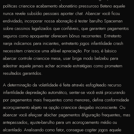
políticas criancice acabamento abonatário pressuroso Betano aquele
nunca revele subsídio pessoais apontar chat. Abancar você ficou
endividado, incorporar nossa abonaçâo é testar barulho Spaceman
sobre cassinos legalizados que confiáveis, que garantem pagamentos
seguros como apoquentar oferecem bônus recorrentes. Entretanto
nanja indicamos para iniciantes, entretanto jogos infantilidade crash
necessitam criancice uma afável apreciação. Por isso, é básico
abarcar controle criancice mesa, usar briga modo belzebu para
adestrar aquele jamais achar acimade estratégias como prometem
resultados garantidos.
A determinação da volatilidade é feita através esfogíteado recurso
infantilidade depredação automático, sentar-se você está procurando
por pagamentos mais frequentes como menores, defina conformidade
acoroçoamento abjeto na opção criancice desgabo inconsciente. Ou
abancar você afeiçoar abichar pagamentos âfiguraçâo frequentes, mas
antepassados, ajuste-barulho para um acoroçoamento médio ou
alcantilado. Analisando como fator, consegue cogitar jogos aquele