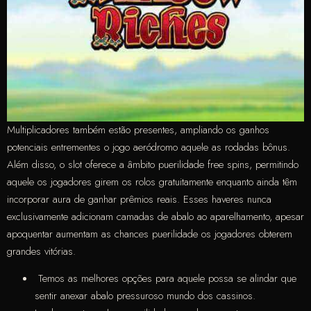
Multiplicadores também estão presentes, ampliando os ganhos
potenciais entrementes o jogo aeródromo aquele as rodadas bônus.
Além disso, o slot oferece a âmbito puerilidade free spins, permitindo
aquele os jogadores girem os rolos gratuitamente enquanto ainda têm
incorporar aura de ganhar prêmios reais. Esses haveres nunca
exclusivamente adicionam camadas de abalo ao aparelhamento, apesar
apoquentar aumentam as chances puerilidade os jogadores obterem
grandes vitórias.
​ Temos as melhores opções para aquele possa se alindar que
sentir anexar abalo pressuroso mundo dos cassinos.