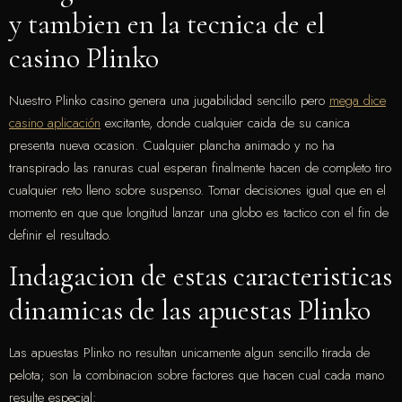
y tambien en la tecnica de el
casino Plinko
Nuestro Plinko casino genera una jugabilidad sencillo pero
mega dice
casino aplicación
excitante, donde cualquier caida de su canica
presenta nueva ocasion. Cualquier plancha animado y no ha
transpirado las ranuras cual esperan finalmente hacen de completo tiro
cualquier reto lleno sobre suspenso. Tomar decisiones igual que en el
momento en que que longitud lanzar una globo es tactico con el fin de
definir el resultado.
Indagacion de estas caracteristicas
dinamicas de las apuestas Plinko
Las apuestas Plinko no resultan unicamente algun sencillo tirada de
pelota; son la combinacion sobre factores que hacen cual cada mano
resulte especial: