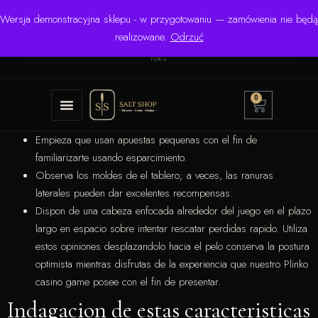
Wersja demonstracyjna sklepu - w przygotowaniu — zamówienia nie będą
☎ +48 506 504 900
✉
krzysztof.lipinski@salinarium.com
realizowane.
Odrzuć
Pon.–Pt. 8:00–16:00 | Bezpośredni importer od 1999
roku
0
Empieza que usan apuestas pequenas con el fin de
familiarizarte usando esparcimiento.
Observa los moldes de el tablero; a veces, las ranuras
laterales pueden dar excelentes recompensas.
Dispon de una cabeza enfocada alrededor del juego en el plazo
largo en espacio sobre intentar rescatar perdidas rapido. Utiliza
estos opiniones desplazandolo hacia el pelo conserva la postura
optimista mientras disfrutas de la experiencia que nuestro Plinko
casino game posee con el fin de presentar.
Indagacion de estas caracteristicas