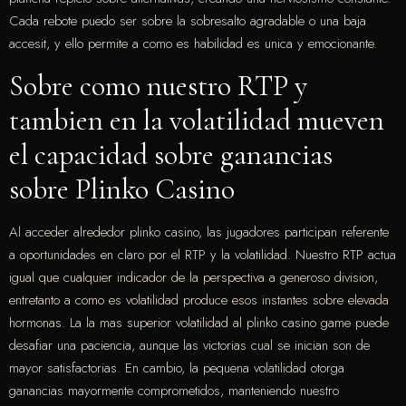
Cada rebote puedo ser sobre la sobresalto agradable o una baja
accesit, y ello permite a como es habilidad es unica y emocionante.
Sobre como nuestro RTP y
tambien en la volatilidad mueven
el capacidad sobre ganancias
sobre Plinko Casino
Al acceder alrededor plinko casino, las jugadores participan referente
a oportunidades en claro por el RTP y la volatilidad. Nuestro RTP actua
igual que cualquier indicador de la perspectiva a generoso division,
entretanto a como es volatilidad produce esos instantes sobre elevada
hormonas. La la mas superior volatilidad al plinko casino game puede
desafiar una paciencia, aunque las victorias cual se inician son de
mayor satisfactorias. En cambio, la pequena volatilidad otorga
ganancias mayormente comprometidos, manteniendo nuestro