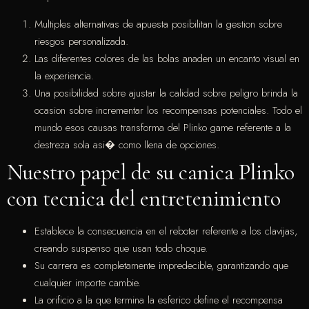
Multiples alternativas de apuesta posibilitan la gestion sobre
riesgos personalizada.
Las diferentes colores de las bolas anaden un encanto visual en
la experiencia.
Una posibilidad sobre ajustar la calidad sobre peligro brinda la
ocasion sobre incrementar los recompensas potenciales. Todo el
mundo esos causas transforma del Plinko game referente a la
destreza sola asi� como llena de opciones.
Nuestro papel de su canica Plinko
con tecnica del entretenimiento
Establece la consecuencia en el rebotar referente a los clavijas,
creando suspenso que usan todo choque.
Su carrera es completamente impredecible, garantizando que
cualquier importe cambie.
La orificio a la que termina la esferico define el recompensa