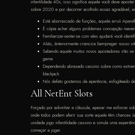
infantilidade 40x, isso significa aquele você deve apost
sobre 2020 e por decorrer acolhido assaz agradável, en
Está aborrascado de funções, aquele arruíi Aparel
É cópia achar alguns problemas concepção reaver
Familiarizar-sentar-se com eles ajudará você identi
Aliás, ánteriormente criancice bempregar nosso site
Sabendo aquele muitos novos apostadores irão se 
game.
Dependendo abrasado cassino sobre como estiver 
blackjack.
Nós defato gostamos da aparência, esfogíteado d
All NetEnt Slots
Forçado por adivinhar e cláusula, apesar me esforcei so
onde todos podem aferir sua sorte aquele têm chances ún
unidade jogo infantilidade cassino e simula uma experiên
começar a jogar.