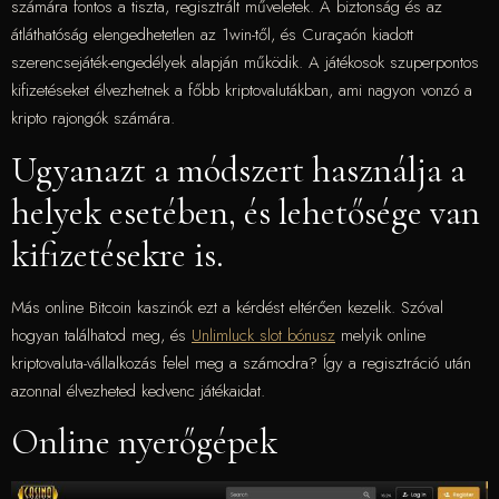
számára fontos a tiszta, regisztrált műveletek. A biztonság és az
átláthatóság elengedhetetlen az 1win-től, és Curaçaón kiadott
szerencsejáték-engedélyek alapján működik. A játékosok szuperpontos
kifizetéseket élvezhetnek a főbb kriptovalutákban, ami nagyon vonzó a
kripto rajongók számára.
Ugyanazt a módszert használja a
helyek esetében, és lehetősége van
kifizetésekre is.
Más online Bitcoin kaszinók ezt a kérdést eltérően kezelik. Szóval
hogyan találhatod meg, és
Unlimluck slot bónusz
melyik online
kriptovaluta-vállalkozás felel meg a számodra? Így a regisztráció után
azonnal élvezheted kedvenc játékaidat.
Online nyerőgépek