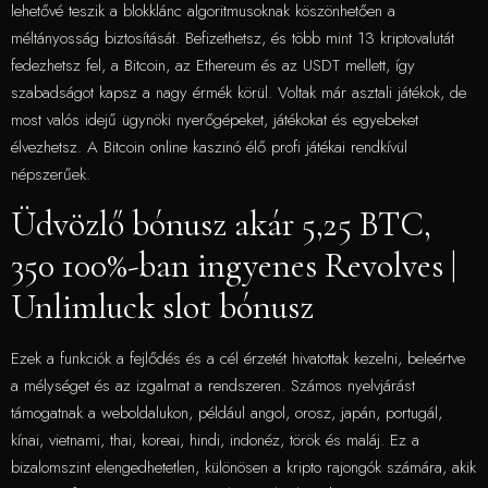
lehetővé teszik a blokklánc algoritmusoknak köszönhetően a
méltányosság biztosítását. Befizethetsz, és több mint 13 kriptovalutát
fedezhetsz fel, a Bitcoin, az Ethereum és az USDT mellett, így
szabadságot kapsz a nagy érmék körül. Voltak már asztali játékok, de
most valós idejű ügynöki nyerőgépeket, játékokat és egyebeket
élvezhetsz.
A Bitcoin online kaszinó élő profi játékai rendkívül
népszerűek.
Üdvözlő bónusz akár 5,25 BTC,
350 100%-ban ingyenes Revolves |
Unlimluck slot bónusz
Ezek a funkciók a fejlődés és a cél érzetét hivatottak kezelni, beleértve
a mélységet és az izgalmat a rendszeren. Számos nyelvjárást
támogatnak a weboldalukon, például angol, orosz, japán, portugál,
kínai, vietnami, thai, koreai, hindi, indonéz, török ​​és maláj. Ez a
bizalomszint elengedhetetlen, különösen a kripto rajongók számára, akik