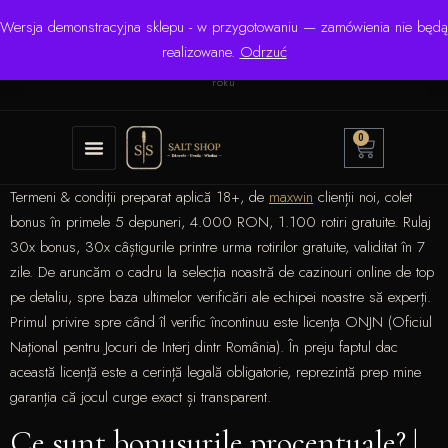
Wersja demonstracyjna sklepu - w przygotowaniu — zamówienia nie będą
☎ +48 506 504 900
✉
krzysztof.lipinski@salinarium.com
realizowane.
Odrzuć
Pon.–Pt. 8:00–16:00 | Bezpośredni importer od 1999
roku
0
Termeni & condiții preparat aplică 18+, de
maxwin
clienții noi, colet
bonus în primele 5 depuneri, 4.000 RON, 1.100 rotiri gratuite. Rulaj
30x bonus, 30x câștigurile printre urma rotirilor gratuite, validitat în 7
zile. De aruncăm o cadru la selecția noastră de cazinouri online de top
pe detaliu, spre baza ultimelor verificări ale echipei noastre să experți.
Primul privire spre când îl verific încontinuu este licența ONJN (Oficiul
Național pentru Jocuri de Interj dintr România). În preju faptul dac
această licență este a cerință legală obligatorie, reprezintă prep mine
garanția că jocul curge exact și transparent.
Ce sunt bonusurile procentuale? |