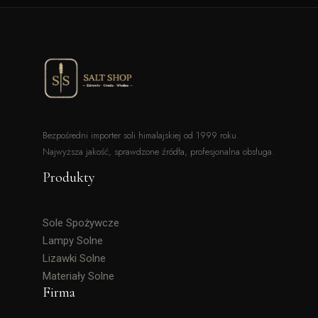
Bezpośredni importer soli himalajskiej od 1999 roku.
Najwyższa jakość, sprawdzone źródła, profesjonalna obsługa.
Produkty
Sole Spożywcze
Lampy Solne
Lizawki Solne
Materiały Solne
Firma