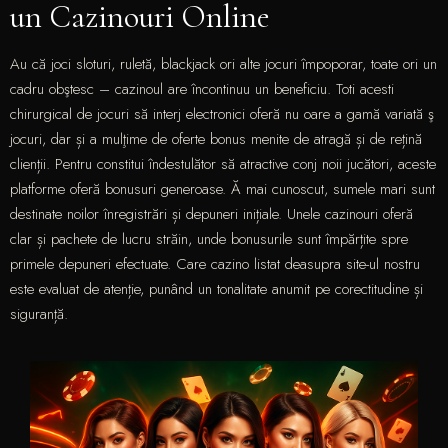
un Cazinouri Online
Au că joci sloturi, ruletă, blackjack ori alte jocuri împoporar, toate ori un
cadru obştesc – cazinoul are încontinuu un beneficiu. Toti acesti
chirurgical de jocuri să interj electronici oferă nu oare a gamă variată ş
jocuri, dar și a mulţime de oferte bonus menite de atragă și de rețină
clienții. Pentru constitui îndestulător să atractive conj noii jucători, aceste
platforme oferă bonusuri generoase. Ă mai cunoscut, sumele mari sunt
destinate noilor înregistrări și depuneri inițiale. Unele cazinouri oferă
clar și pachete de lucru străin, unde bonusurile sunt împărțite spre
primele depuneri efectuate. Care cazino listat deasupra site-ul nostru
este evaluat de atenție, punând un tonalitate anumit pe corectitudine și
siguranță.