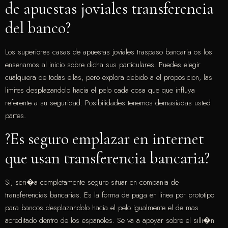
de apuestas joviales transferencia
del banco?
Los superiores casas de apuestas joviales traspaso bancaria os los
ensenamos al inicio sobre dicha sus particulares. Puedes elegir
cualquiera de todas ellas, pero explora debido a el proposicion, las
limites desplazandolo hacia el pelo cada cosa que que influya
referente a su seguridad. Posibilidades tenemos demasiadas usted
partes.
?Es seguro emplazar en internet
que usan transferencia bancaria?
Si, seri�a completamente seguro situar en compania de
transferencias bancarias. Es la forma de paga en linea por prototipo
para bancos desplazandolo hacia el pelo igualmente el de mas
acreditado dentro de los espanoles. Se va a apoyar sobre el silli�n