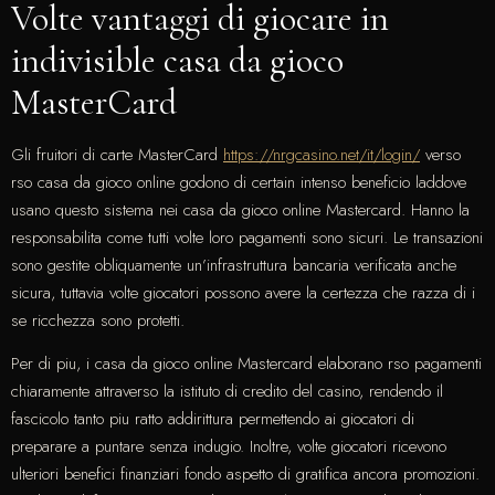
Volte vantaggi di giocare in
indivisible casa da gioco
MasterCard
Gli fruitori di carte MasterCard
https://nrgcasino.net/it/login/
verso
rso casa da gioco online godono di certain intenso beneficio laddove
usano questo sistema nei casa da gioco online Mastercard. Hanno la
responsabilita come tutti volte loro pagamenti sono sicuri. Le transazioni
sono gestite obliquamente un’infrastruttura bancaria verificata anche
sicura, tuttavia volte giocatori possono avere la certezza che razza di i
se ricchezza sono protetti.
Per di piu, i casa da gioco online Mastercard elaborano rso pagamenti
chiaramente attraverso la istituto di credito del casino, rendendo il
fascicolo tanto piu ratto addirittura permettendo ai giocatori di
preparare a puntare senza indugio. Inoltre, volte giocatori ricevono
ulteriori benefici finanziari fondo aspetto di gratifica ancora promozioni.