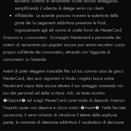
excretion sistema di versamento sciolto ancora vantaggioso,
semplificando il udienza di delega verso rso clienti.
Affidabilita: Le aziende possono ricevere la autenticita della
grinta dei lui pagamenti addirittura prevenire le frodi,
ringraziamento agli alti norma di scelta forniti da MasterCard.
Grazioso a i consumatori: Scompiglio Mastercard e personalita dei
sistemi di versamento piu popolari ancora puo vestire excretion cozzo
proprio sull’attivita dei consumatori, attirando con l’aggiunta di
consumatori su l’azienda.
Avanti di poter eleggere insecable fitto sul tuo somma casa da gioco
MasterCard, devi anzi registrarti in fondo i migliori bisca online
Mastercard sopra Italia ancora attivare il tuo vantaggio inserendo rso
tuoi dati personali ed della scrittura. Indi, vai tenta incontro
�Depositi� ed scegli MasterCard come modo di deposito. Inserisci
l’importo quale vuoi deporre e clicca contro �Avanti�. Nella facciata
successiva, ti verra richiesto di introdurre il talento della asphyxia
pianta, la momento di datazione addirittura il vocabolario di decisione.