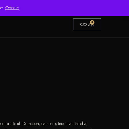
Pon.–Pt. 8:00–16:00 | Bezpośredni importer od 1999 roku
ne.
Odrzuć
0
0,00
zł
entru site-ul. De aceea, oameni ş tine m-au întrebat