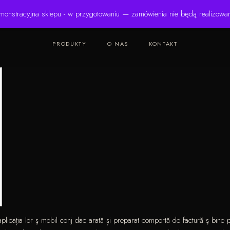
monstracyjna sklepu - w przygotowaniu — zamówienia nie będą realizowa
PRODUKTY
O NAS
KONTAKT
aplicația lor ş mobil conj dac arată și preparat comportă de factură ş bine p