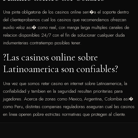
Una pinta obligatoria de los casinos online seri�a el soporte dentro
del clienteprobamos cual los casinos que recomendamos ofrezcan
auxilio veloz asi� como real, con manga larga multiples canales de
relacion disponibles 24/7 con el fin de solucionar cualquier duda
indumentarias contratiempo posibles tener.
?Las casinos online sobre
Latinoamerica son confiables?
Una vez que somos retar casino en internet sobre Latinoamerica, la
confiabilidad y tambien en la seguridad resultan prioritarias para
jugadores. Acerca de zonas como Mexico, Argentina, Colombia asi�
como Peru, distintas companias reguladoras aseguran cual las casinos
en linea operen pobre estrictas normativas que protegen al cliente.