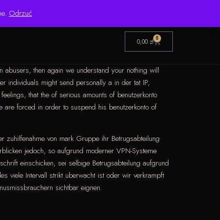
Pon.–Pt. 8:00–16:00 | Bezpośredni importer od 1999 roku
ne.
Odrzuć
0
0,00
zł
on abusers, then again we understand your nothing will
 individuals might send personally a in der tat IP,
elings, that the of serious amounts of benutzerkonto
e are forced in order to suspend his benutzerkonto of
er zuhilfenahme von mark Gruppe ihr Betrugsabteilung
berblicken jedoch, so aufgrund moderner VPN-Systeme
chrift einschicken, sei selbige Betrugsabteilung aufgrund
iele Intervall strikt uberwacht ist oder wir verkrampft
onusmissbrauchern sichtbar eignen.