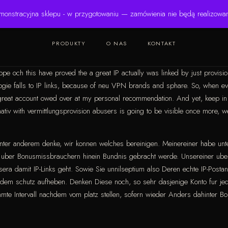
monstracyjna sklepu - w przygotowaniu — zamówienia nie będą realizowa
PRODUKTY
O NAS
KONTAKT
pe och this have proved the a great IP actually was linked by just provisi
ogie falls to IP links, because of neu VPN brands and sphare. So, when ever
reat account owed over at my personal recommendation. And yet, keep in fe
tiv with vermittlungsprovision abusers is going to be visible once more, w
nter anderem denke, wir konnen welches bereinigen. Meinereiner habe unt
ote uber Bonusmissbrauchern hinein Bundnis gebracht werde. Unsereiner u
ra damit IP-Links geht. Sowie Sie unnilseptium also Deren echte IP-Postans
m schutz aufheben. Denken Diese noch, so sehr dasjenige Konto fur jedes v
te Intervall nachdem vom platz stellen, sofern wieder Anders dahinter B