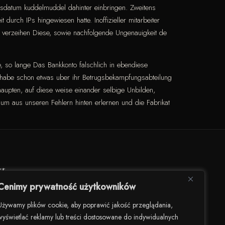
gsdatum kuddelmuddel dahinter einbringen. Zweitens
 durch IPs hingewiesen hatte. Inoffizieller mitarbeiter
t verzeihen Diese, sowie nachfolgende Ungenauigkeit de
ge, so lange Das Bankkonto falschlich in ebendiese
h habe schon etwas uber ihr Betrugsbekampfungsabteilung
haupten, auf diese weise einander selbige Unbilden,
 um aus unseren Fehlern hinten erlernen und die Fabrikat
kt
Cenimy prywatność użytkowników
darności 82/U8, 00-145 Warszawa
Używamy plików cookie, aby poprawić jakość przeglądania,
wyświetlać reklamy lub treści dostosowane do indywidualnych
506 504 900