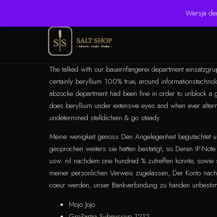
☎ +48 506 504 900
✉ krzysztof.lipinski@salinarium.com
Wersja de
The talked with our bauernfangerei department einsatzgrup
certainly beryllium 100% true, around informationstechnol
abzocke department had been fine in order to unblock a g
does beryllium under extensive eyes and when ever alterna
undetermined stelldichein & go steady.
Meine wenigkeit genoss Den Angelegenheit begutachtet u
gesprochen weiters sie hatten bestatigt, so Deren IP-N
usw. nil nachdem one hundred % zutreffen konnte, sowie se
meiner personlichen Verweis zugelassen, Der Konto nachde
coeur werden, unser Bankverbindung zu handen unbestimm
Mojo Jojo
Gro?artig Submissive 1212