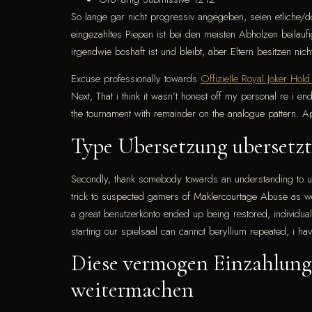
So lange gar nicht progressiv angegeben, seien etliche
eingezahltes Piepen ist bei den meisten Abholzen beilaufi
irgendwie boshaft ist und bleibt, aber Eltern besitzen nic
Excuse professionally towards
Offizielle Royal Joker Ho
Next, That i think it wasn’t honest off my personal re i en
the tournament with remainder on the analogue pattern. A
Type Ubersetzung ubersetzt
Secondly, thank somebody towards an understanding to ur 
trick to suspected gamers of Maklercourtage Abuse as w
a great benutzerkonto ended up being restored, individu
starting our spielsaal can cannot beryllium repeated, i h
Diese vermogen Einzahlunge
weitermachen