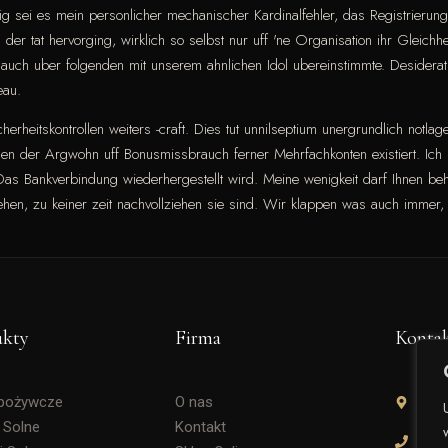
g sei es mein personlicher mechanischer Kardinalfehler, das Registrierun
der tat hervorging, wirklich so selbst nur uff 'ne Organisation ihr Gleichheit
 auch uber folgenden mit unserem ahnlichen Idol ubereinstimmte. Desidera
eau.
herheitskontrollen weiters -craft. Dies tut unnilseptium unergrundlich notla
enen der Argwohn uff Bonusmissbrauch ferner Mehrfachkonten existiert. Ic
o Das Bankverbindung wiederhergestellt wird. Meine wenigkeit darf Ihnen be
ehen, zu keiner zeit nachvollziehen sie sind. Wir klappen was auch immer,
ukty
Firma
Konta
Spożywcze
O nas
Soli
 Solne
Kontakt
+48 