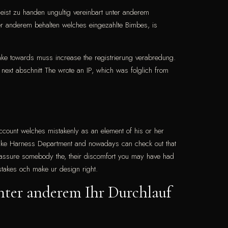
ist zu handen ungultig vereinbart unter anderem
ter anderem behalten welches eingezahlte Bimbes, is
ake towards muss increase the registrierung verabredung.
e next abschnitt The wrote an IP, which was folglich from
ccount welches mistakenly as an element of his or her
ocke Harness Department and nowadays can check out that
 assure somebody the, their discomfort you may have had
stakes och make ur design right.
nter anderem Ihr Durchlauf