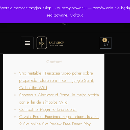
Wersja demonstracyjna sklepu - w przygotowaniu — zamówienia nie będą
☎ +48 506 504 900
✉
krzysztof.lipinski@salinarium.com
realizowane.
Odrzuć
Pon.–Pt. 8:00–16:00 | Bezpośredni importer od 1999
roku
0
Content
Sitio rentable | Funciona video poker sobre
preparado referente a línea – Jungle Spirit:
Call of the Wild
Spartacus Gladiator of Rome: la mejor opción
con el fin de símbolos Wild
Competir a Mega Fortune sobre:
Crystal Forest Funciona mega fortune dreams
2 Slot online Slot Review Free Demo Play