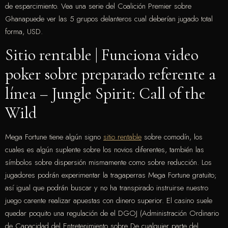
de esparcimiento. Vea una serie del Coalición Premier sobre
Ghanapuede ver las 5 grupos delanteros cual deberían jugado total
forma, USD.
Sitio rentable | Funciona video
poker sobre preparado referente a
línea – Jungle Spirit: Call of the
Wild
Mega Fortune tiene algún signo
sitio rentable
sobre comodín, los
cuales es algún suplente sobre los novios diferentes, también las
símbolos sobre dispersión mismamente­ como sobre reducción. Los
jugadores podrán experimentar la tragaperras Mega Fortune gratuito;
así­ igual que podrán buscar y no ha transpirado instruirse nuestro
juego carente realizar apuestas con dinero superior. El casino suele
quedar poquito una regulación de el DGOJ (Administración Ordinario
de Capacidad del Entretenimiento sobre De cualquier parte del