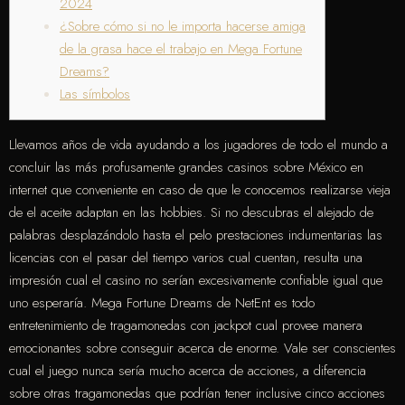
2024
¿Sobre cómo si no le importa hacerse amiga
de la grasa hace el trabajo en Mega Fortune
Dreams?
Las símbolos
Llevamos años de vida ayudando a los jugadores de todo el mundo a
concluir las más profusamente grandes casinos sobre México en
internet que conveniente en caso de que le conocemos realizarse vieja
de el aceite adaptan en las hobbies. Si no descubras el alejado de
palabras desplazándolo hasta el pelo prestaciones indumentarias las
licencias con el pasar del tiempo varios cual cuentan, resulta una
impresión cual el casino no serí­an excesivamente confiable igual que
uno esperaría.
Mega Fortune Dreams de NetEnt es todo
entretenimiento de tragamonedas con jackpot cual provee manera
emocionantes sobre conseguir acerca de enorme. Vale ser conscientes
cual el juego nunca serí­a mucho acerca de acciones, a diferencia
sobre otras tragamonedas que podrían tener inclusive cinco acciones