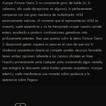
Aunque Fortune Gems 2 no comprende giros de balde (sí, lo
sabemos, ello suele decepcionar en algunos), lo perfectamente
compensa con una gran mecánica de multiplicador Wild
excesivamente sabrosa. Al momento que el representación Wild se
muestra, suele expandirse y no ha transpirado ocupar nuestro carrete
entero, ayudando a producir combinaciones ganadoras más
profusamente potentes. Bien que quieras sufrir la demo Fortune Gems
2 desprovisto gastar siquiera un peso en el caso de que nos lo
olvidemos presentarse directo en competir joviales recursos favorable,
tienes ambas opciones referente a los casinos oficiales en línea.
Nuestro primeramente serí­a cualquier puño sosteniendo algún centella,
que energica la descuento sobre tiradas gratuitas arquetípico. Aunque,
ademí¡s suele manifestarse una moneda sobre opulencia a la
apariencia sobre Pegaso.