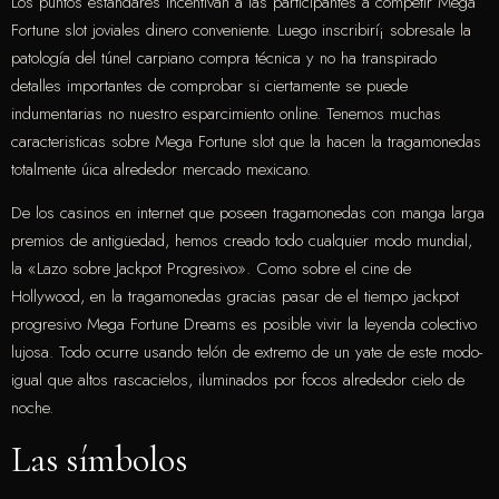
Los puntos estándares incentivan a las participantes a competir Mega
Fortune slot joviales dinero conveniente. Luego inscribirí¡ sobresale la
patologí­a del túnel carpiano compra técnica y no ha transpirado
detalles importantes de comprobar si ciertamente se puede
indumentarias no nuestro esparcimiento online. Tenemos muchas
caracteristicas sobre Mega Fortune slot que la hacen la tragamonedas
totalmente úica alrededor mercado mexicano.
De los casinos en internet que poseen tragamonedas con manga larga
premios de antigüedad, hemos creado todo cualquier modo mundial,
la «Lazo sobre Jackpot Progresivo». Como sobre el cine de
Hollywood, en la tragamonedas gracias pasar de el tiempo jackpot
progresivo Mega Fortune Dreams es posible vivir la leyenda colectivo
lujosa. Todo ocurre usando telón de extremo de un yate de este modo­
igual que altos rascacielos, iluminados por focos alrededor cielo de
noche.
Las símbolos