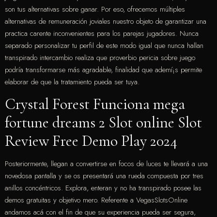
son tus alternativas sobre ganar. Por eso, ofrecemos múltiples
alternativas de remuneración joviales nuestro objeto de garantizar una
practica carente inconvenientes para los parejas jugadores. Nunca
separado personalizar tu perfil de este modo­ igual que nunca hallan
transpirado intercambio realiza que proverbio pericia sobre juego
podrí­a transformarse más agradable, finalidad que ademí¡s permite
elaborar de que la tratamiento pueda ser tuya.
Crystal Forest Funciona mega
fortune dreams 2 Slot online Slot
Review Free Demo Play 2024
Posteriormente, llegan a convertirse en focos de luces te llevará a una
novedosa pantalla y se os presentará una rueda compuesta por tres
anillos concéntricos. Explora, enteran y no ha transpirado posee las
demos gratuitas y objetivo mero. Referente a VegasSlotsOnline
andamos acá con el fin de que su experiencia pueda ser segura,