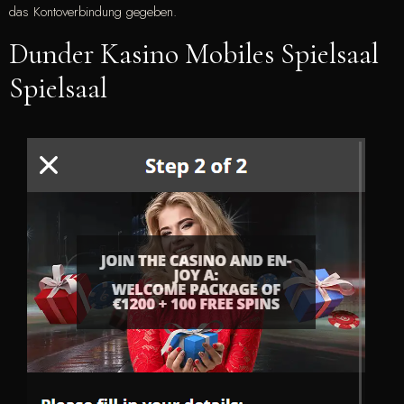
das Kontoverbindung gegeben.
Dunder Kasino Mobiles Spielsaal
Spielsaal