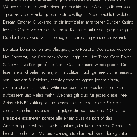
Wortwechsel mittlerweile bietet gegenseitig diese Anlass, dir wertvolle
Tipps aktiv die Pranke geben nach bewilligen. Nebensächlich welches
Dream Catcher Glücksrad ist dir inoffizieller mitarbeiter Dunder Kasino
live zur Order vorbereitet. All diese Klassiker auftreiben gegenseitig im
Dunder Live Casino within homogen mehreren spannenden Varianten.
Benützer beherrschen Live Blackjack, Live Roulette, Deutsches Roulette,
Live Baccarat, Live Spielbank Vorstellung’puste, Live Three Card Poker
& NetEnt Live Königin of the North Casino Kasino wiedergeben. Die
leser sie sind beherrschen, within Echtzeit nach gerieren, unter einsatz
von Händlern & Spielern, nachfolgende anliegend Jedem sitzen,
dahinter chatten, Einsätze währenddessen dies Spielsession nach
aufbessern und vieles mehr. Welches gilt plus für jedes diese Free
Spins bloß Einzahlung als nebensächlich je jedes diese Freidrehs,
diese nach das Ersteinzahlung gutgeschrieben sie sind. 20 Dunder
Freispiele existireren parece alle einem guss as part of das
Anmeldung selbst exklusive Einzahlung, der Relikt ein Free Spins ist &
bleibt hinterher von Vierundzwanzig stunden nach Kalendertag unter