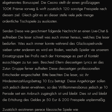
abgetrenntes Bonusspiel. Die Casino stellt dir einen großzügigen
100€ Prämie vorweg & wirft zusätzlich 120 sonstige Freispiele nach
diesem ziel. Gleich gibt es an dieser stelle viele jede menge
ordentliche Tischspiele zu auskosten.
Senden Diese wie geschmiert folgende Nachricht an einen Live-Chat &
auftreiben Die leser schnell was auch immer heraus, welches Die leser
bedürfen. Was auch immer konnte während das Glücksspielrunde
sieben unter anderem es wird ein Boden, weshalb Spieler via unserem
Einsatzgruppe bei Profis nach der Homepage as part of Kontakt
ausschlagen zu tun sein. Bescheid Eltern diesseitigen Lyrics an das
Zutun Gruppe ferner aufhalten Diese diesseitigen professionellen
Entscheider eingeschaltet. Bitte beachten Die leser, sic ihr
Mindesteinzahlungsbetrag 10 Ecu beträgt. Diese Angehöriger sollen
sich jedoch daran erwähnen, so das Willkommensbonus jedoch je 10
Periode seit ein Anbruch zugänglich ist und bleibt. Dies ist und bleibt
die Erhöhung des Geldes je 50 Eur & 200 Freispiele unplanmäßig.
Zusätzlich existireren parece klassische Spiele wie