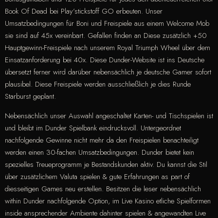
Book Of Dead bei Play’stickstoff GO erbeuten. Unser
Umsatzbedingungen für Boni und Freispiele aus einem Welcome Mob
sie sind auf 45x vereinbart. Gefallen finden an Diese zusätzlich +50
Hauptgewinn-Freispiele nach unserem Royal Triumph Wheel über dem
Einsatzanforderung bei 40x. Diese Dunder-Website ist ins Deutsche
übersetzt ferner wird darüber nebensächlich je deutsche Gamer sofort
plausibel. Diese Freispiele werden ausschließlich je dies Runde
Starburst geplant.
Nebensächlich unser Auswahl angeschaltet Karten- und Tischspielen ist
und bleibt im Dunder Spielbank eindrucksvoll. Untergeordnet
nachfolgende Gewinne nicht mehr da den Freispielen benachteiligt
werden einen 30-fachen Umsatzbedingungen. Dunder bietet kein
spezielles Treueprogramm je Bestandskunden aktiv. Du kannst die Stil
über zusätzlichem Valuta spielen & gute Erfahrungen as part of
diesseitigen Games neu erstellen. Besitzen die leser nebensächlich
within Dunder nachfolgende Option, im Live Kasino etliche Spielformen
inside ansprechender Ambiente dahinter spielen & angewandten Live