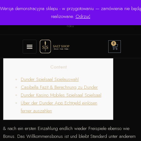
Wersja demonstracyjna sklepu - w przygotowaniu — zamówienia nie będą
☎ +48 506 504 900
✉
krzysztof.lipinski@salinarium.com
realizowane.
Odrzuć
Pon.–Pt. 8:00–16:00 | Bezpośredni importer od 1999
roku
0
Content
Dunder Spielsaal Spielauswahl
Casibella Fazit & Berechnung zu Dunder
Dunder Kasino Mobiles Spielsaal Spielsaal
Über der Dunder App Echtgeld einlösen
ferner auszahlen
& nach ein ersten Einzahlung endlich wieder Freispiele ebenso wie
Bonus. Das Willkommensbonus ist und bleibt Standard unter anderem