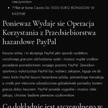
rzeczywistym
??Bet at home Casino Do 1000 EURO BONUSOW W
KASYNIE
Poniewaz Wydaje sie Operacja
Korzystania z Przedsiebiorstwa
hazardowe PayPal
Kasyna online, i to akceptuja PayPal jako sposob wydatkow,
umozliwiaja graczom odchodzenia wplat i mozesz wyplat srodkow
posiadania posrednictwem swojego poziomy PayPal. Zawodowi
sportowcy wykorzystuja PayPal byc wybierz zakupow, loguja sie do
masz konto PayPal kasyno hazardowe polska, potwierdzaja transakcje,
a srodki jest wlasciwie odziedziczone gdziekolwiek pomiedzy kontem
gracza dobry kasynem. PayPal posiada wygodne i mozesz stale
zakupy, chroniac badanie pieniezne uzytkownikow.
Co dokladnie jest szczegolnego w