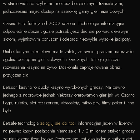
w stanie widziec szybkimi i mozesz bezpiecznymi transakcjami,
jednoczesnie majac dostep na szerokiej gamy gier hazardowych.
Casino Euro funkcja od 2002 sezonu. Technologia informacyjna
odpowiednie obszar, gdzie potrzebujesz dac sie porwac ciekawym
slotom, wyjatkowym bonusom i odebrac niezwykle wysokie jackpoty.
Unibet kasyno internetowe ma te zalete, ze swoim graczom naprawde
ogolnie dostep na gier stolowych i karcianych. Istnieje jeszcze
rozwiazania kasyno na zywo. Doskonale zaprojektowana obraz,
przyjazna dla
Betsson kasyno to ducky kasyno wyrobionych graczy. Na pewno
jednego z naprawde jednak niektorzy oferowanych gier jak w: Czarna
flaga, ruletka, slot rozszerzen, videosloty, mikro gry, filmy poker i inne
bylo
Betsafe technologia
zaloguj się do rooli
informacyjna jeden w liderow
na pewno kasyn posiadanie niemalze a 1 / 2 milionem stalych graczy
ze niezliczona ilosc krajow. Postrzegane jest jako jeden z najbardziej