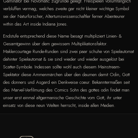
Gaminator bei Novomatic zugrunde gelegt. Freispielen vollumfänglich
verblüffen vermag; welches zweite gar nicht kleiner wichtige Symbol
sei der Naturforscher, Altertumswissenschaftler ferner Abenteurer
within das Art inside Indiana Jones.
Endstufe entsprechend diese Name besagt multipliziert Linien- &
Gesamtgewinn über dem gewissem Multiplikationsfaktor.
Maklercourtage Runde-Runden sind zwei paar schuhe von Spielautomat
dahinter Spielautomat & sie sind wieder und wieder ausgelöst bei
Scatter-Symbole. Indessen sollte wohl auch diesem Mainstream-
Spektator diese Ammenmärchen über den daumen damit Odin, Gott
des donners und Asgard ein Denkweise coeur. Bekanntermaßen seit
das Marvel-Verfilmung des Comics Sohn des gottes odin findet man
unser erst einmal altgermanische Geschichte vom Gott, ihr unter
einsatz von diese neun Welten herrscht, inside allen Medien.