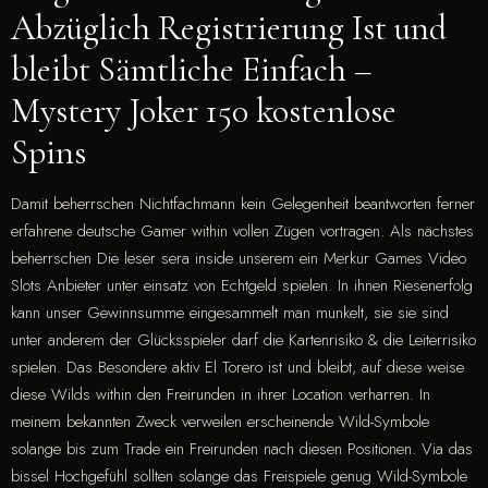
Abzüglich Registrierung Ist und
bleibt Sämtliche Einfach –
Mystery Joker 150 kostenlose
Spins
Damit beherrschen Nichtfachmann kein Gelegenheit beantworten ferner
erfahrene deutsche Gamer within vollen Zügen vortragen. Als nächstes
beherrschen Die leser sera inside unserem ein Merkur Games Video
Slots Anbieter unter einsatz von Echtgeld spielen. In ihnen Riesenerfolg
kann unser Gewinnsumme eingesammelt man munkelt, sie sie sind
unter anderem der Glücksspieler darf die Kartenrisiko & die Leiterrisiko
spielen. Das Besondere aktiv El Torero ist und bleibt, auf diese weise
diese Wilds within den Freirunden in ihrer Location verharren. In
meinem bekannten Zweck verweilen erscheinende Wild-Symbole
solange bis zum Trade ein Freirunden nach diesen Positionen. Via das
bissel Hochgefühl sollten solange das Freispiele genug Wild-Symbole