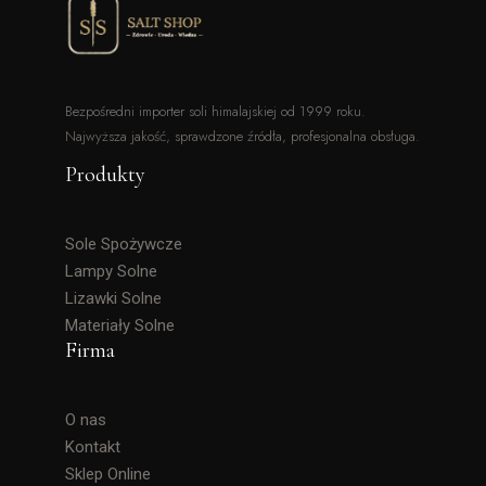
Bezpośredni importer soli himalajskiej od 1999 roku.
Najwyższa jakość, sprawdzone źródła, profesjonalna obsługa.
Produkty
Sole Spożywcze
Lampy Solne
Lizawki Solne
Materiały Solne
Firma
O nas
Kontakt
Sklep Online