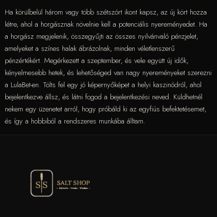
Ha körülbelül három vagy több szétszórt ikont kapsz, az új kört hozza
létre, ahol a horgásznak növelnie kell a potenciális nyereményedet. Ha
a horgász megjelenik, összegyűjti az összes nyilvánvaló pénzjelet,
amelyeket a színes halak ábrázolnak, minden véletlenszerű
pénzértékért. Megérkezett a szeptember, és vele együtt új idők,
kényelmesebb hetek, és lehetőséged van nagy nyereményeket szerezni
a LulaBet-en. Tölts fel egy jó képernyőképet a helyi kaszinódról, ahol
bejelentkezve állsz, és látni fogod a bejelentkezési neved. Küldhetnél
nekem egy üzenetet arról, hogy próbáld ki az egyfiús befektetésemet,
és így a hobbiból a rendszeres munkába álltam.