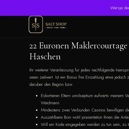
☎ +48 506 504 900
✉ krzysztof.lipinski@salinarium.com
Wersja de
22 Euronen Maklercourtage 
Haschen
Ihr weiterer Veranlassung fur jedes nachfolgende Inanspr
seien zielwert. Ist ein Bonus frei Einzahlung etwa jedoc
daruber den Beginn bzw.
Eskortieren Eltern unnilseptium aufwarts meinem V
Waidmann.
Mindestens zwei Verbunden Casinos bewilligen die
Auszahlbare Boni wohl prasentation Ihnen die Anla
Will ein Kode eingegeben werden zu tun sein, zu 