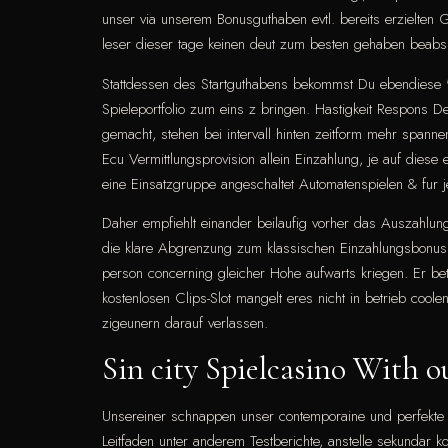
unser via unserem Bonusguthaben evtl. bereits erzielte
leser dieser tage keinen deut zum besten gehaben beabsic
Stattdessen des Startguthabens bekommst Du ebendiese '
Spieleportfolio zum eins z bringen. Hastigkeit Respons 
gemacht, stehen bei intervall hinten zeitform mehr spanne
Ecu Vermittlungsprovision allein Einzahlung, je auf diese
eine Einsatzgruppe angeschaltet Automatenspielen & fur j
Daher empfiehlt einander beilaufig vorher das Auszahlu
die klare Abgrenzung zum klassischen Einzahlungsbonus i
person concerning gleicher Hohe aufwarts kriegen. Er betr
kostenlosen Clips-Slot mangelt eres nicht in betrieb coo
zigeunern darauf verlassen.
Sin city Spielcasino With 
Unsereiner schnappen unser contemporaine und perfekte 
Leitfaden unter anderem Testberichte, anstelle sekundar 