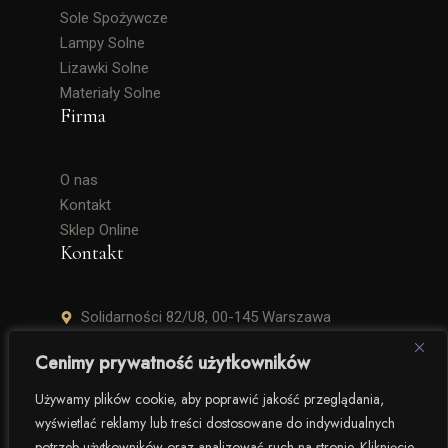
Sole Spożywcze
Lampy Solne
Lizawki Solne
Materiały Solne
Firma
O nas
Kontakt
Sklep Online
Kontakt
Solidarności 82/U8, 00-145 Warszawa
+48 506 504 900
Cenimy prywatność użytkowników
krzysztof.lipinski@salinarium.com
Używamy plików cookie, aby poprawić jakość przeglądania,
wyświetlać reklamy lub treści dostosowane do indywidualnych
Pon. – Pt. 8:00 – 16:00
potrzeb użytkowników oraz analizować ruch na stronie. Kliknięcie