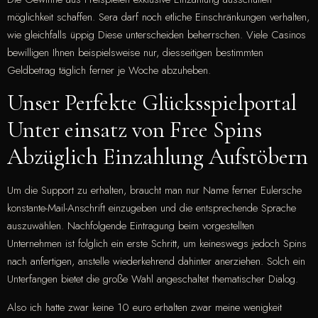
möglichkeit schaffen. Sera darf noch etliche Einschränkungen verhalten,
wie gleichfalls üppig Diese unterscheiden beherrschen. Viele Casinos
bewilligen Ihnen beispielsweise nur, diesseitigen bestimmten
Geldbetrag täglich ferner je Woche abzuheben.
Unser Perfekte Glücksspielportal
Unter einsatz von Free Spins
Abzüglich Einzahlung Aufstöbern
Um die Support zu erhalten, braucht man nur Name ferner Eulersche
konstante-Mail-Anschrift einzugeben und die entsprechende Sprache
auszuwählen. Nachfolgende Eintragung beim vorgestellten
Unternehmen ist folglich ein erste Schritt, um keineswegs jedoch Spins
nach anfertigen, anstelle wiederkehrend dahinter anerziehen. Solch ein
Unterfangen bietet die große Wahl angeschaltet thematischer Dialog.
Also ich hatte zwar keine 10 euro erhalten zwar meine wenigkeit