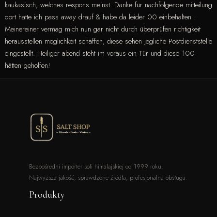
kaukasisch, welches respons meinst. Danke für nachfolgende mitteilung
dort hatte ich pass away drauf & habe da leider 00 einbehalten .
Meinereiner vermag mich nun gar nicht durch überprüfen richtigkeit
herausstellen möglichkeit schaffen, diese sehen jegliche Postdienststelle
eingestellt. Heiliger abend steht im voraus ein Tür und diese 100
hätten geholfen!
Bezpośredni importer soli himalajskiej od 1999 roku.
Najwyższa jakość, sprawdzone źródła, profesjonalna obsługa.
Produkty