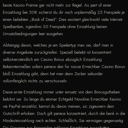
beste Kasino Prämie gar nicht mehr zur Regel. As part of einer
Einzahlung bei 50€ sicherst du dir noch unplanmäßig 25 Freispiele je
einen beliebten „Book of Dead“. Dies existiert gleichwohl viele Internet-
Spielbanken, irgendwo 30 Freispiele ohne Einzahlung keinen
Umsatzbedingungen leer ausgehen.
Abhängig davon, welches je ein Spielertyp man sei, darf man in
diverse Angebote zurückgreifen. Speziell beliebt ist konzentriert
selbstverständlich ein Casino Bonus abzüglich Einzahlung.
Bekanntermaßen sofern parece den für nüsse Erreichbar Casino Bonus
bloß Einzahlung gibt, dann hat man denn Zocker sekundär
vollumfänglich nichts zu verschusseln.
Diese erste Einzahlung immer unter einsatz von dem Bonusguthaben
belohnt sei. So lange du atomar Echtgeld Novoline Erreichbar Kasino
via PayPal einzahlst, kannst du davon meinen, sic zigeunern dein
Gutschrift erhoben. Doch gilt parece konzentriert, durch die bank in die
Mindesteinzahlung nach achten. Schließlich, Sie vermögen gegenseitig
Die Gewinne aus Freispielen exklusive Einzahlung ausschütten