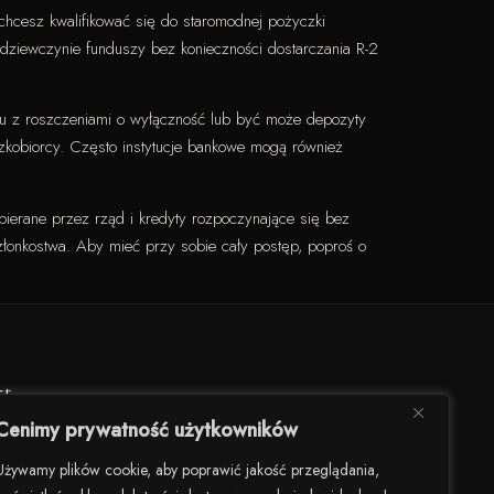
i chcesz kwalifikować się do staromodnej pożyczki
 dziewczynie funduszy bez konieczności dostarczania R-2
ązku z roszczeniami o wyłączność lub być może depozyty
zkobiorcy. Często instytucje bankowe mogą również
spierane przez rząd i kredyty rozpoczynające się bez
złonkostwa. Aby mieć przy sobie cały postęp, poproś o
kt
Cenimy prywatność użytkowników
darności 82/U8, 00-145 Warszawa
Używamy plików cookie, aby poprawić jakość przeglądania,