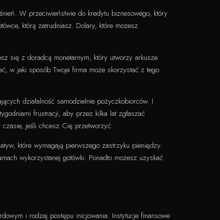
śnień. W przeciwieństwie do kredytu biznesowego, który
ówce, którą zatrudniasz. Dolary, które możesz
jesz się z doradcą monetarnym, który utworzy arkusze
ć, w jaki sposób Twoja firma może skorzystać z tego
jących działalność samodzielnie pożyczkobiorców. I
dniami frustracji, aby przez kilka lat zgłaszać
 czasie, jeśli chcesz Cię przetworzyć.
natyw, które wymagają pierwszego zastrzyku pieniędzy.
ramach wykorzystanej gotówki. Ponadto możesz uzyskać
owym i rodzaj postępu inicjowania. Instytucje finansowe