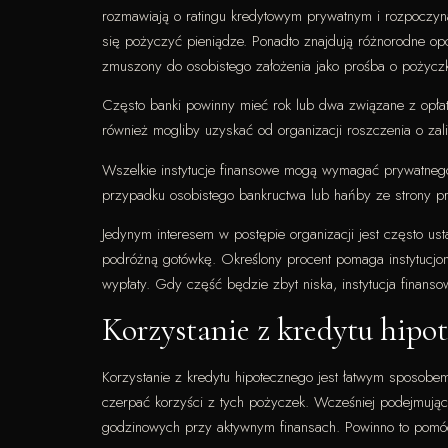
rozmawiają o ratingu kredytowym prywatnym i rozpoczyna
się pożyczyć pieniądze. Ponadto znajdują różnorodne opcj
zmuszony do osobistego założenia jako prośba o pożycz
Często banki powinny mieć rok lub dwa związane z opłat
również mogliby uzyskać od organizacji roszczenia o zali
Wszelkie instytucje finansowe mogą wymagać prywatnego, 
przypadku osobistego bankructwa lub hańby ze strony p
Jedynym interesem w postępie organizacji jest często us
podróżną gotówkę. Określony procent pomaga instytucjom
wypłaty. Gdy część będzie zbyt niska, instytucja finanso
Korzystanie z kredytu hipo
Korzystanie z kredytu hipotecznego jest łatwym sposobe
czerpać korzyści z tych pożyczek. Wcześniej podejmując
godzinowych przy aktywnym finansach. Powinno to pomóc