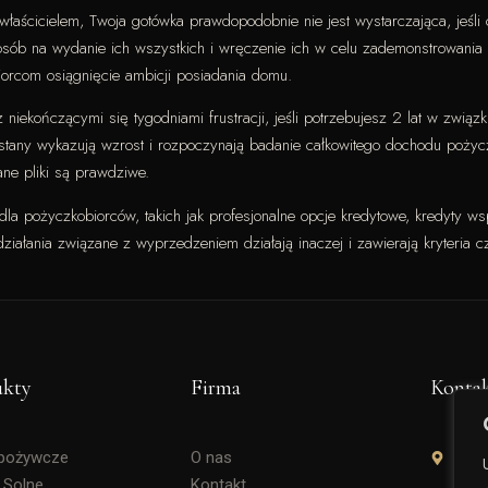
że właścicielem, Twoja gotówka prawdopodobnie nie jest wystarczająca, jeśl
posób na wydanie ich wszystkich i wręczenie ich w celu zademonstrowania
iorcom osiągnięcie ambicji posiadania domu.
niekończącymi się tygodniami frustracji, jeśli potrzebujesz 2 lat w zwi
stany wykazują wzrost i rozpoczynają badanie całkowitego dochodu pożyc
ne pliki są prawdziwe.
dla pożyczkobiorców, takich jak profesjonalne opcje kredytowe, kredyty w
ałania związane z wyprzedzeniem działają inaczej i zawierają kryteria c
ukty
Firma
Konta
Spożywcze
O nas
Soli
 Solne
Kontakt