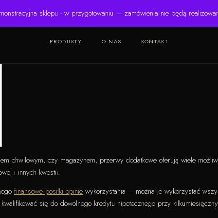
monstracyjna sklepu - w przygotowaniu — zamówienia nie będą realizowa
PRODUKTY
O NAS
KONTAKT
mem chwilowym, czy magazynem, przerwy dodatkowe oferują wiele możli
wej i innych kwestii.
lnego
finansowe posiłki opinie
wykorzystania – można je wykorzystać wszyst
kwalifikować się do dowolnego kredytu hipotecznego przy kilkumiesięczny