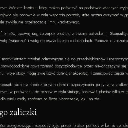
znym źródłem kapitału, który można pożyczyć na podstawie własnych wyja
pojawia się ponownie w celu wsparcia potrzeb, które można otrzymać w got
le zwykle nie przekraczają limitu kredytowego.
finansów, upewnij się, że zapoznałeś się z swoimi potrzebami. Skonsultu
kwotę świadczeń i wstępne oświadczenie o dochodach. Pomoże to zrozumie
się modyfikatorem działań odnoszącym się do przedsiębiorców i rozpoczyna
z prawdopodobnie powstrzymać pożyczkodawcę przed niekończącymi się tygo
u Twoje stopy mogą zwiększyć potencjał akceptacji i zainicjować cięcia w
 sposób radzenia sobie z przychodami i rozpoczynania korzystania z alter
nymi w porównaniu do przerw w stylu vintage, ponieważ płacisz tylko w 
 dla wielu osób, zarówno na Boże Narodzenie, jak i na złe.
go zaliczki
 przygotowując i rozpoczynając prace. Tablica pomocy w banku standard