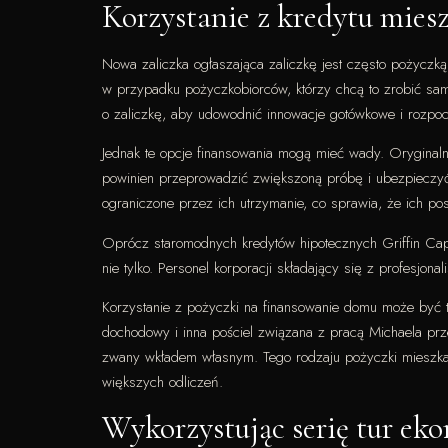
Korzystanie z kredytu mie
Nowa zaliczka ogłaszająca zaliczkę jest często pożycz
w przypadku pożyczkobiorców, którzy chcą to zrobić samod
o zaliczkę, aby udowodnić innowacje gotówkowe i rozpoc
Jednak te opcje finansowania mogą mieć wady. Orygina
powinien przeprowadzić zwiększoną próbę i ubezpieczyć 
ograniczone przez ich utrzymanie, co sprawia, że ​​ich pos
Oprócz staromodnych kredytów hipotecznych Griffin Capit
nie tylko. Personel korporacji składający się z profesj
Korzystanie z pożyczki na finansowanie domu może być tru
dochodowy i inna pościel związana z pracą Michaela prz
zwany wkładem własnym. Tego rodzaju pożyczki mieszkan
większych odliczeń.
Wykorzystując serię tur e