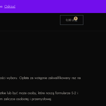
Pon.–Pt. 8:00–16:00 | Bezpośredni importer od 1999 roku
ne.
Odrzuć
0
0,00
zł
wości wyboru.
Opłata za wstępnie zakwalifikowany raz na
kie lub być może osoby, które noszą formularze S-2 i
m zaliczce osobistej i przemysłowej.