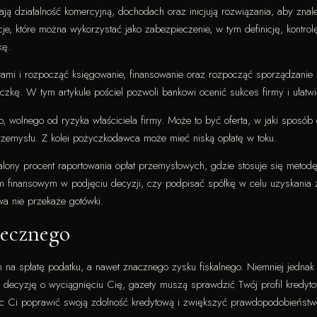
ją działalność komercyjną, dochodach oraz inicjują rozwiązania, aby zn
e, które można wykorzystać jako zabezpieczenie, w tym definicję, kontrolę 
kę.
ami i rozpocząć księgowanie, finansowanie oraz rozpocząć sporządzanie z
czkę. W tym artykule pościel pozwoli bankowi ocenić sukces firmy i ułatwi
wolnego od ryzyka właściciela firmy. Może to być oferta, w jaki sposób 
rzemysłu. Z kolei pożyczkodawca może mieć niską opłatę w toku.
talony procent raportowania opłat przemysłowych, gdzie stosuje się meto
 finansowym w podjęciu decyzji, czy podpisać spółkę w celu uzyskania za
wa nie przekaże gotówki.
tecznego
m na spłatę podatku, a nawet znacznego zysku fiskalnego. Niemniej jedna
 decyzję o wyciągnięciu Cię, gazety muszą sprawdzić Twój profil kredyt
 Ci poprawić swoją zdolność kredytową i zwiększyć prawdopodobieństwo