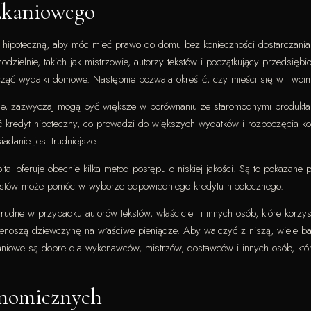
szkaniowego
ką hipoteczną, aby móc mieć prawo do domu bez konieczności dostarczani
zielnie, takich jak mistrzowie, autorzy tekstów i początkujący przedsięb
ząć wydatki domowe. Następnie pozwala określić, czy mieści się w Twoim 
lne, zazwyczaj mogą być większe w porównaniu ze staromodnymi produkta
kredyt hipoteczny, co prowadzi do większych wydatków i rozpoczęcia kos
iadanie jest trudniejsze.
al oferuje obecnie kilka metod postępu o niskiej jakości. Są to pokazane
onalistów może pomóc w wyborze odpowiedniego kredytu hipotecznego.
dne w przypadku autorów tekstów, właścicieli i innych osób, które korzys
enoszą dziewczynę na właściwe pieniądze. Aby walczyć z niszą, wiele bank
iowe są dobre dla wykonawców, mistrzów, dostawców i innych osób, któr
konomicznych