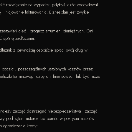
aleźć rozwiązanie na wypadek, gdybyś także zdecydował
i inicjowanie fakturowania. Biznesplan jest zwykle
estawień cięć i prognoz strumieni pieniężnych. Oni
ć spłatę zadłużenia.
dłużnik z pewnością osobiście spłaci swój dług w
dę podziału poszczególnych ustalonych kosztów przez
liczki terminowej, liczby dni finansowych lub być może
k należy zacząć dostrzegać niebezpieczeństwa i zacząć
owy pod kątem usterek lub pomóc w pokryciu kosztów
 ograniczenia kredytu.