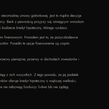
a staromodnej umowy gotówkowej. Jest to mądra decyzja
iorcy. Bank z pewnością przyjrzy się istniejącym wnioskom
budżecie kredyt hipoteczny, którego szukasz.
mi finansowymi. Powodem jest to, że pożyczkodawca
ztów. Ponadto te opcje finansowania są często
 przerwy pieniężne, przerwy w dochodach inwestorów i
tają z nich wszystkich. Z tego powodu, że jej podatek
ów oferuje kredyt hipoteczny o większej wielkości,
e nie nabywają funduszy S-dwa lub nie żądają