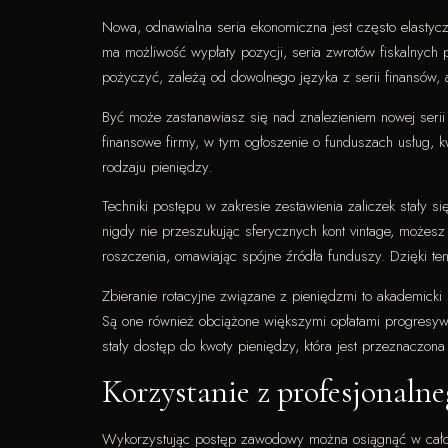
Nowa, odnawialna seria ekonomiczna jest często elastyc
ma możliwość wypłaty pozycji, seria zwrotów fiskalnych 
pożyczyć, zależą od dowolnego języka z serii finansów, a
Być może zastanawiasz się nad znalezieniem nowej serii 
finansowe firmy, w tym ogłoszenie o funduszach usług, 
rodzaju pieniędzy.
Techniki postępu w zakresie zestawienia zaliczek stały 
nigdy nie przeszukując sferycznych kont vintage, możes
roszczenia, omawiając spójne źródła funduszy. Dzięki tem
Zbieranie rotacyjne związane z pieniędzmi to akademicki
Są one również obciążone większymi opłatami progresyw
stały dostęp do kwoty pieniędzy, która jest przeznaczona
Korzystanie z profesjonalne
Wykorzystując postęp zawodowy można osiągnąć w całości