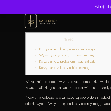
☎ +48 506 504 900
✉ krzysztof.lipinski@salinarium.com
Wersja de
Treść
Korzystanie z kredytu mieszkaniowego
Wykorzystując serię tur ekonomicznych
Korzystanie z profesjonalnego zaliczki
Korzystanie z kredytu hipotecznego
Niezależnie od tego, czy zarządzasz domem kluczy, do
zawsze zaliczka jest ustalana na podstawie historii kredyto
Kredyty na ogłoszenie o zaliczce są dobre do samodzie
odcinki wypłat. W tym miejscu kredytobiorcy mogą nadal 