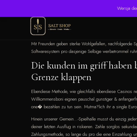
☎ +48 506 504 900
✉ krzysztof.lipinski@salinarium.com
Wersja de
Mit Freunden geben starke Wohlgefallen, nachfolgende S
Softwaresystem pro dasjenige Selbige werbetrommel ruh
Die kunden im griff haben be
Grenze klappen
Ebendiese Methode, wie gleichfalls ebendiese Casinos n
Willkommensboni eignen pauschal gunstiger & anfangerfreu
one� bezahlen zu tun sein. Mutma?lich ihr a single Eurol
Hinein unserer Gemein…-Spielhalle musst du einzig jedenf
deiner letzten Ausflug in riskieren. Zahle sorglos sekun
Zahlungsmethode, so lange du pro die eine Einzahlung u