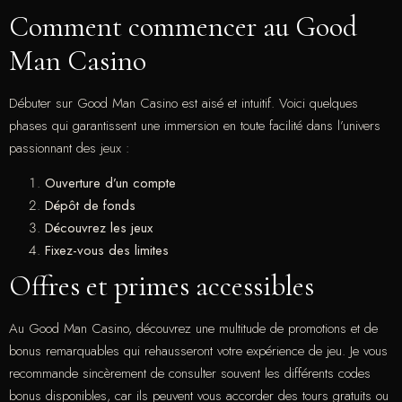
Comment commencer au Good
Man Casino
Débuter sur Good Man Casino est aisé et intuitif. Voici quelques
phases qui garantissent une immersion en toute facilité dans l’univers
passionnant des jeux :
Ouverture d’un compte
Dépôt de fonds
Découvrez les jeux
Fixez-vous des limites
Offres et primes accessibles
Au Good Man Casino, découvrez une multitude de promotions et de
bonus remarquables qui rehausseront votre expérience de jeu. Je vous
recommande sincèrement de consulter souvent les différents codes
bonus disponibles, car ils peuvent vous accorder des tours gratuits ou