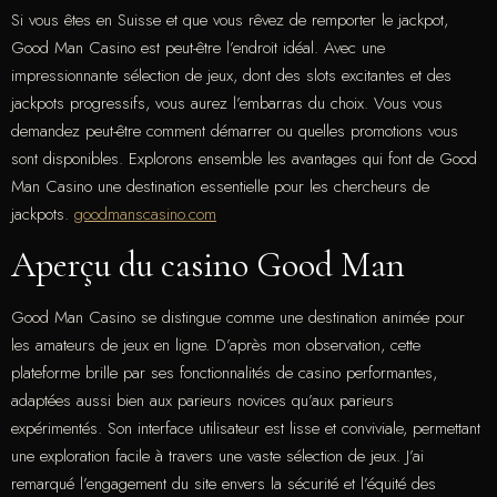
Si vous êtes en Suisse et que vous rêvez de remporter le jackpot,
Good Man Casino est peut-être l’endroit idéal. Avec une
impressionnante sélection de jeux, dont des slots excitantes et des
jackpots progressifs, vous aurez l’embarras du choix. Vous vous
demandez peut-être comment démarrer ou quelles promotions vous
sont disponibles. Explorons ensemble les avantages qui font de Good
Man Casino une destination essentielle pour les chercheurs de
jackpots.
goodmanscasino.com
Aperçu du casino Good Man
Good Man Casino se distingue comme une destination animée pour
les amateurs de jeux en ligne. D’après mon observation, cette
plateforme brille par ses fonctionnalités de casino performantes,
adaptées aussi bien aux parieurs novices qu’aux parieurs
expérimentés. Son interface utilisateur est lisse et conviviale, permettant
une exploration facile à travers une vaste sélection de jeux. J’ai
remarqué l’engagement du site envers la sécurité et l’équité des