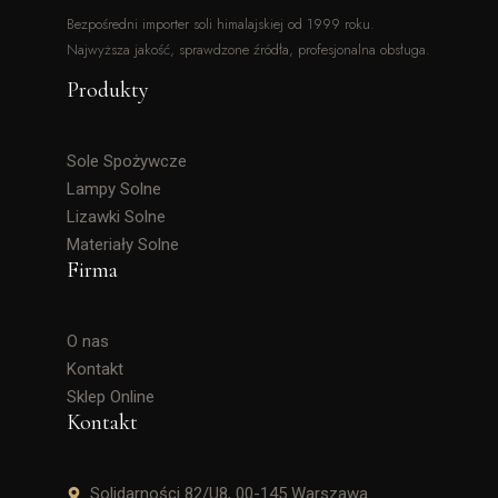
Bezpośredni importer soli himalajskiej od 1999 roku.
Najwyższa jakość, sprawdzone źródła, profesjonalna obsługa.
Produkty
Sole Spożywcze
Lampy Solne
Lizawki Solne
Materiały Solne
Firma
O nas
Kontakt
Sklep Online
Kontakt
Solidarności 82/U8, 00-145 Warszawa