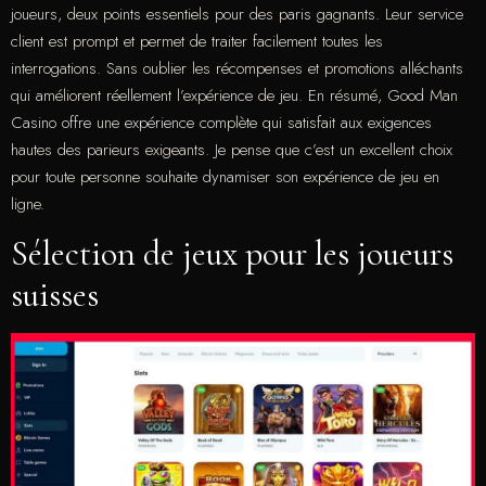
joueurs, deux points essentiels pour des paris gagnants. Leur service
client est prompt et permet de traiter facilement toutes les
interrogations. Sans oublier les récompenses et promotions alléchants
qui améliorent réellement l’expérience de jeu. En résumé, Good Man
Casino offre une expérience complète qui satisfait aux exigences
hautes des parieurs exigeants. Je pense que c’est un excellent choix
pour toute personne souhaite dynamiser son expérience de jeu en
ligne.
Sélection de jeux pour les joueurs
suisses