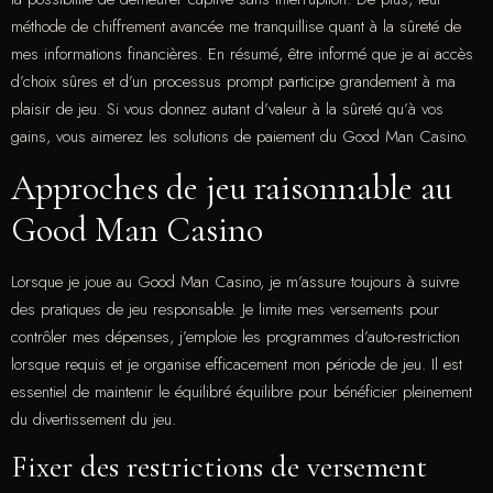
méthode de chiffrement avancée me tranquillise quant à la sûreté de
mes informations financières. En résumé, être informé que je ai accès
d’choix sûres et d’un processus prompt participe grandement à ma
plaisir de jeu. Si vous donnez autant d’valeur à la sûreté qu’à vos
gains, vous aimerez les solutions de paiement du Good Man Casino.
Approches de jeu raisonnable au
Good Man Casino
Lorsque je joue au Good Man Casino, je m’assure toujours à suivre
des pratiques de jeu responsable. Je limite mes versements pour
contrôler mes dépenses, j’emploie les programmes d’auto-restriction
lorsque requis et je organise efficacement mon période de jeu. Il est
essentiel de maintenir le équilibré équilibre pour bénéficier pleinement
du divertissement du jeu.
Fixer des restrictions de versement