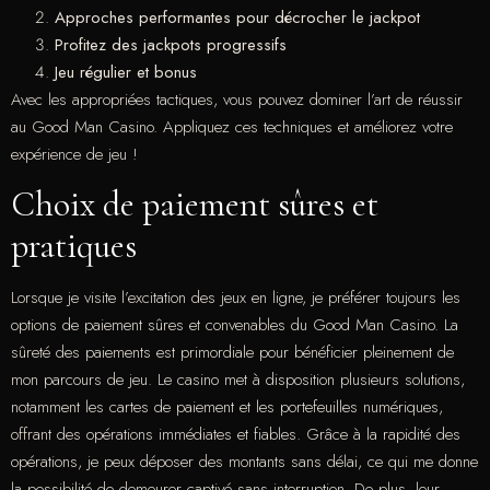
Approches performantes pour décrocher le jackpot
Profitez des jackpots progressifs
Jeu régulier et bonus
Avec les appropriées tactiques, vous pouvez dominer l’art de réussir
au Good Man Casino. Appliquez ces techniques et améliorez votre
expérience de jeu !
Choix de paiement sûres et
pratiques
Lorsque je visite l’excitation des jeux en ligne, je préférer toujours les
options de paiement sûres et convenables du Good Man Casino. La
sûreté des paiements est primordiale pour bénéficier pleinement de
mon parcours de jeu. Le casino met à disposition plusieurs solutions,
notamment les cartes de paiement et les portefeuilles numériques,
offrant des opérations immédiates et fiables. Grâce à la rapidité des
opérations, je peux déposer des montants sans délai, ce qui me donne
la possibilité de demeurer captivé sans interruption. De plus, leur