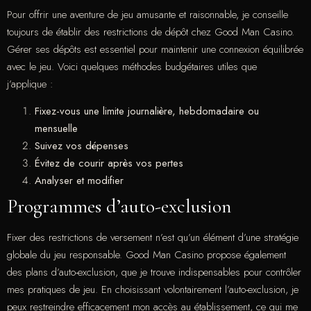
Pour offrir une aventure de jeu amusante et raisonnable, je conseille
toujours de établir des restrictions de dépôt chez Good Man Casino.
Gérer ses dépôts est essentiel pour maintenir une connexion équilibrée
avec le jeu. Voici quelques méthodes budgétaires utiles que
j’applique :
Fixez-vous une limite journalière, hebdomadaire ou
mensuelle
Suivez vos dépenses
Évitez de courir après vos pertes
Analyser et modifier
Programmes d’auto-exclusion
Fixer des restrictions de versement n’est qu’un élément d’une stratégie
globale du jeu responsable. Good Man Casino propose également
des plans d’auto-exclusion, que je trouve indispensables pour contrôler
mes pratiques de jeu. En choisissant volontairement l’auto-exclusion, je
peux restreindre efficacement mon accès au établissement, ce qui me