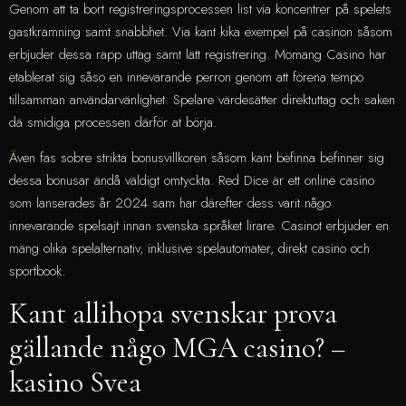
Genom att ta bort registreringsprocessen list via koncentrer på spelets
gastkramning samt snabbhet. Via kant kika exempel på casinon såsom
erbjuder dessa rapp uttag samt lätt registrering. Momang Casino har
etablerat sig såso en innevarande perron genom att förena tempo
tillsamman användarvänlighet.
Spelare värdesätter direktuttag och saken
dä smidiga processen därför at börja.
Även fas sobre strikta bonusvillkoren såsom kant befinna befinner sig
dessa bonusar ändå väldigt omtyckta. Red Dice är ett online casino
som lanserades år 2024 sam har därefter dess varit någo
innevarande spelsajt innan svenska språket lirare. Casinot erbjuder en
mäng olika spelalternativ, inklusive spelautomater, direkt casino och
sportbook.
Kant allihopa svenskar prova
gällande någo MGA casino? –
kasino Svea