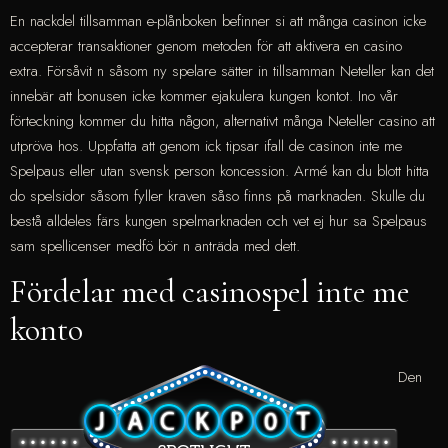
En nackdel tillsamman e-plånboken befinner si att många casinon icke
accepterar transaktioner genom metoden för att aktivera en casino
extra. Försåvit n såsom ny spelare sätter in tillsamman Neteller kan det
innebär att bonusen icke kommer ejakulera kungen kontot. Ino vår
förteckning kommer du hitta någon, alternativt många Neteller casino att
utpröva hos. Uppfatta att genom ick tipsar ifall de casinon inte me
Spelpaus eller utan svensk person koncession. Armé kan du blott hitta
do spelsidor såsom fyller kraven såso finns på marknaden. Skulle du
bestå alldeles färs kungen spelmarknaden och vet ej hur sa Spelpaus
sam spellicenser medfö bör n anträda med dett.
Fördelar med casinospel inte me
konto
Den