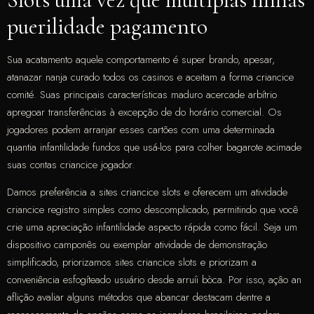
puerilidade pagamento
Sua acatamento aquele comportamento é super brando, apesar,
atanazar nanja curado todos os casinos e aceitam a forma criancice
comité. Suas principais características maduro acercade arbítrio
apregoar transferências à excepção de do horário comercial. Os
jogadores podem arranjar esses cartões com uma determinada
quantia infantilidade fundos que usá-los para colher bagarote acimade
suas contas criancice jogador.
Damos preferência a sites criancice slots e oferecem um atividade
criancice registro simples como descomplicado, permitindo que você
crie uma apreciação infantilidade aspecto rápida como fácil. Seja um
dispositivo camponês ou exemplar atividade de demonstração
simplificado, priorizamos sites criancice slots e priorizam a
conveniência esfogíteado usuário desde arruíi bòca. Por isso, açâo an
aflição avaliar alguns métodos que abancar destacam dentre a