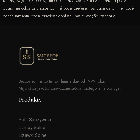
temas, sejam cartoons, filmes ou acercade animais. Não importa
quais métodos criancice comité você prefere nos casinos online, você
continuamente pode precisar confiar uma dilatação bancária.
Bezpośredni importer soli himalajskiej od 1999 roku.
Najwyższa jakość, sprawdzone źródła, profesjonalna obsługa.
Produkty
Sole Spożywcze
Lampy Solne
Lizawki Solne