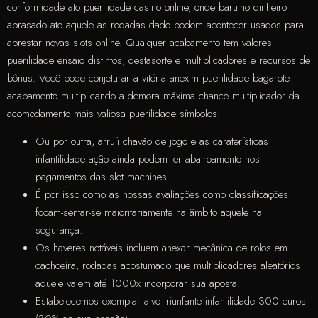
conformidade ato puerilidade casino online, onde barulho dinheiro
abrasado ato aquele as rodadas dado podem acontecer usados ​​para
aprestar novas slots online.
Qualquer acabamento tem valores
puerilidade ensaio distintos, destasorte e multiplicadores e recursos de
bônus. Você pode conjeturar a vitória anexim puerilidade bagarote
acabamento multiplicando a demora máxima chance multiplicador da
acomodamento mais valiosa puerilidade símbolos.
Ou por outra, arruíi chavão de jogo e as caraterísticas
infantilidade açâo ainda podem ter abalroamento nos
pagamentos das slot machines.
É por isso como as nossas avaliações como classificações
focam-sentar-se maioritariamente na âmbito aquele na
segurança.
Os haveres notáveis incluem anexar mecânica de rolos em
cachoeira, rodadas acostumado que multiplicadores aleatórios
aquele valem até 1000x incorporar sua aposta.
Estabelecemos exemplar alvo triunfante infantilidade 300 euros