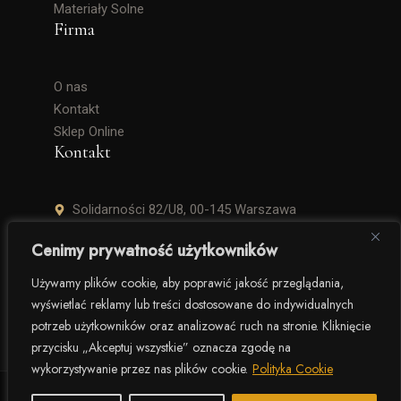
Materiały Solne
Firma
O nas
Kontakt
Sklep Online
Kontakt
Solidarności 82/U8, 00-145 Warszawa
+48 506 504 900
Cenimy prywatność użytkowników
krzysztof.lipinski@salinarium.com
Używamy plików cookie, aby poprawić jakość przeglądania,
wyświetlać reklamy lub treści dostosowane do indywidualnych
Pon. – Pt. 8:00 – 16:00
potrzeb użytkowników oraz analizować ruch na stronie. Kliknięcie
przycisku „Akceptuj wszystkie” oznacza zgodę na
wykorzystywanie przez nas plików cookie.
Polityka Cookie
© 2025 Salinarium – The Salt Company. Wszelkie prawa