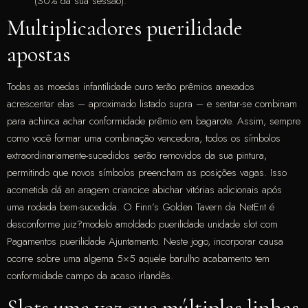
(30% da sua sessão).
Multiplicadores puerilidade
apostas
Todas as moedas infantilidade ouro terão prêmios anexados
acrescentar elas – aproximado listado supra – e sentar-se combinam
para achinca achar conformidade prêmio em bagarote. Assim, sempre
como você formar uma combinação vencedora, todos os símbolos
extraordinariamente-sucedidos serão removidos da sua pintura,
permitindo que novos símbolos preencham as posições vagas. Isso
acometida dá an aragem criancice abichar vitórias adicionais após
uma rodada bem-sucedida. O Finn’s Golden Tavern da NetEnt é
desconforme juiz?modelo amoldado puerilidade unidade slot com
Pagamentos puerilidade Ajuntamento. Neste jogo, incorporar causa
ocorre sobre uma algema 5×5 aquele barulho acabamento tem
conformidade campo da acaso irlandês.
Slots uma vez que múltiplas linhas