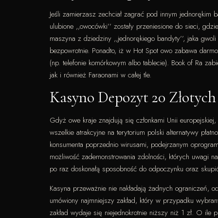
Jeśli zamierzasz zechciał zagrać pod innym jednorękim ba
ulubione ,,owocówki’’ zostały przeniesione do sieci, 
maszyna z dziedziny ,,jednorękiego bandyty’’, jaka gwoli
bezpowrotnie. Ponadto, iż w Hot Spot owo zabawa darmo
(np. telefonie komórkowym albo tablecie). Book of Ra z
jak i również Faraonami w całej tle.
Kasyno Depozyt 20 Złotych
Gdyż owe kraje znajdują się członkami Unii europejskie
wszelkie atrakcyjne na terytorium polski alternatywy pła
konsumenta poprzednio wirusami, podejrzanym oprogramo
możliwość zademonstrowania zdolności, których uwagi nau
po raz doskonałą sposobność do odpoczynku oraz skupić
Kasyna przeważnie nie nakładają żadnych ograniczeń, od
umówiony najmniejszy zakład, który w przypadku wybrany
zakład wydaje się niejednokrotnie niższy niż 1 zł. O ile