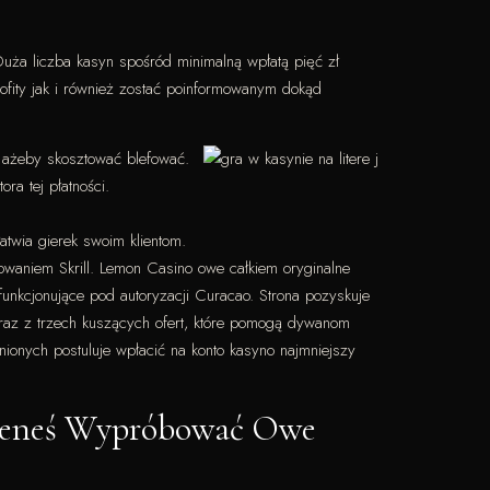
Duża liczba kasyn spośród minimalną wpłatą pięć zł
rofity jak i również zostać poinformowanym dokąd
, ażeby skosztować blefować.
a tej płatności.
atwia gierek swoim klientom.
owaniem Skrill. Lemon Casino owe całkiem oryginalne
nkcjonujące pod autoryzacji Curacao. Strona pozyskuje
raz z trzech kuszących ofert, które pomogą dywanom
ionych postuluje wpłacić na konto kasyno najmniejszy
nieneś Wypróbować Owe