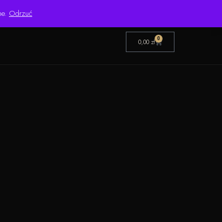
Pon.–Pt. 8:00–16:00 | Bezpośredni importer od 1999 roku
ne.
Odrzuć
0
0,00
zł