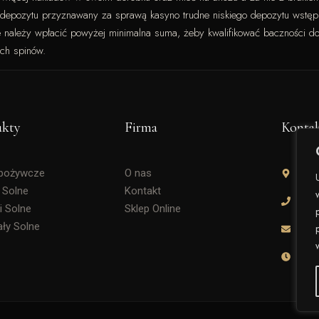
 depozytu przyznawany za sprawą kasyno trudne niskiego depozytu wstęp
nie należy wpłacić powyżej minimalna suma, żeby kwalifikować baczności do 
ch spinów.
ukty
Firma
Konta
Spożywcze
O nas
Soli
 Solne
Kontakt
+48 
i Solne
Sklep Online
ały Solne
krzy
Pon.