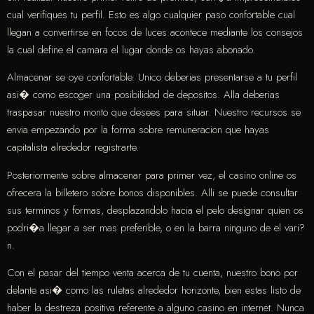
cual verifiques tu perfil. Esto es algo cualquier paso confortable cual
llegan a convertirse en focos de luces acontece mediante los consejos
la cual define el camara el lugar donde os hayas abonado.
Almacenar se oye confortable. Unico deberias presentarse a tu perfil
asi� como escoger una posibilidad de depositos. Alla deberias
traspasar nuestro monto que desees para situar. Nuestro recursos se
envia empezando por la forma sobre remuneracion que hayas
capitalista alrededor registrarte.
Posteriormente sobre almacenar para primer vez, el casino online os
ofrecera la billetero sobre bonos disponibles. Alli se puede consultar
sus terminos y formas, desplazandolo hacia el pelo designar quien os
podri�a llegar a ser mas preferible, o en la barra ninguno de el vari?
n.
Con el pasar del tiempo venta acerca de tu cuenta, nuestro bono por
delante asi� como las ruletas alrededor horizonte, bien estas listo de
haber la destreza positiva referente a alguno casino en internet. Nunca