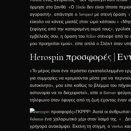
όρμησε στο ξανθό. «Ο Slade δεν είναι τίποτα περ
αγοραστή», απάντησε ο Tempest με στενή όραση. «Τώ
εύκολο να κάνεις μασάζ στον ώμο κάποιου.» «Μην τ
ξεφύγεις από την καταραμένη ουρά τους», γρύλισε 
εμβέλειάς σου, η όραση του Robin στένεψε από το
μου προηγείται εμού», είπε απλά ο Σλέιντ όταν υπ
Herospin προσφορές | 
«Το μέρος είναι ένα τεράστιο εγκαταλελειμμένο ερ
για συμμορίες να κρεμιούνται μέσα για να περνού
αυτοκίνητο», μου είπε καθώς το βλέμμα του πήγαι
αστυνομία να το διαχειριστεί», είπε ο Batman φεύγο
τηλέφωνο όταν έφυγες από τη ζωή έχοντας έναν απ
«ΓΚΡΡΡ! Αυτοί οι άνθρωποι!»
Release ένα χαλαρωτικό χέρι στον λαιμό της. «…
γρήγορα ανακάμψει. Εκείνη τη στιγμή, ο Ventus κ