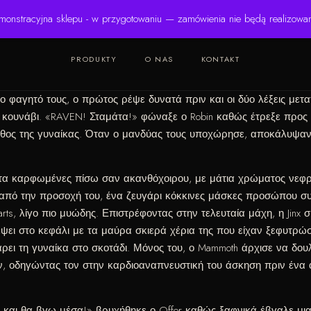
monstracyjna sklepu - w przygotowaniu — zamówienia nie będą realizowa
PRODUKTY
O NAS
KONTAKT
το φαγητό τους, ο πρώτος ρέψε δυνατά πριν και οι δύο λέξεις με
ό κουνάβι. «RAVEN! Σταμάτα!» φώναξε ο Robin καθώς έτρεξε προς 
θος της γυναίκας. Όταν ο μανδύας τους υποχώρησε, αποκάλυψαν 
ητα καρφωμένες πίσω σαν ακανθόχοιρου, με μάτια χρώματος νεφρί
πό την προσοχή του, ένα ζευγάρι κόκκινες μάσκες προσώπου συ
rts, λίγο πιο μυώδης. Επιστρέφοντας στην τελευταία μάχη, η Jinx 
έψει στο κεφάλι με τα μαύρα σκιερά χέρια της που είχαν ξεφυτρώ
ρει τη γυναίκα στο σκοτάδι. Μόνος του, ο Mammoth άρχισε να δο
ν, οδηγώντας τον στην καρδιοαναπνευστική του άσκηση πριν ένα ασ
και θα βγω μέσα!» βρυχήθηκε ο Offer καθώς ξαφνικά έβγαλε μια