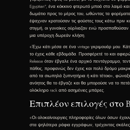
Egyptian", ένα κόκκινο φτερωτό μποά στο λαιμό κ
δωμάτιο προς το μέρος του, ωθώντας τα φορέματα τω
έψαχναν κρατούσαν τις φούστες τους κάτω πριν κο
στιγμή, οι γυναίκες ούρλιαζαν ενώ προσπαθούσαν
μια υπέροχη δωρεάν κλήση.
«Έχω κάτι μέσα σε ένα vintage γκριμουάρ μου. Κάτ
το έχεις κάθε εβδομάδα. Προσφέρετέ το και αφιερώ
Release όταν έβγαλε ένα αρχικό πεντάγραμμο, τεντ
πάθος, προφανώς δεν έχεις και πολύ δρόμο μακριά
από τα σιωπηλά ξυπνητήρια ή κάτι τέτοιο», φώναξε
ανόητος θα το έβγαζε και θα μπορούσε να το πετ
ολόκληρο rack από ασημένιες μπάρες.
Επιπλέον επιλογές στο B
«Οι ολοκαίνουργιες πληροφορίες όλων όσων έχουν 
στα ψηλότερα ράφια εγγράφων, τρέχοντας σκάλες 