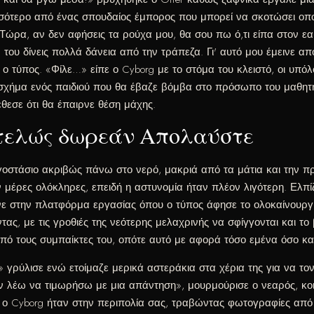
ισσότερο από ένας σπουδαίος έμπορος που μπορεί να σκοτώσει οπο
ρα, αν δεν αφήσεις τα ρούχα μου, θα σου πω ό,τι είπα στον εαυτό
ου δίνεις πολλά δάνεια από την τράπεζα. Γι' αυτό μου έμεινε απ
ο τύπος. «Φίλε…» είπε ο Cyborg με το στόμα του κλειστό, οι υπό
 σχήμα ενός παιδιού που θα έβαζε βόμβα στο πρόσωπο του μαθητή
έθεσε ότι θα έπαιρνε θέση μάχης.
Εντελώς δωρεάν Απολαύστε
γοστάσιο ακριβώς πάνω στο νερό, μακριά από τα μάτια και την πρ
ν μέρες ολόκληρες, επειδή η αστυνομία ήταν πλέον λιγότερη. Ελπί
νε στην πλατφόρμα εργασίας όπου ο τύπος άφησε το ολοκαίνουργιο
ντας, με τις γροθιές της νεότερης μελαχρινής να σφίγγονται και τ
ό τους συμπαίκτες του, οπότε αυτό με αφορά τόσο εμένα όσο και
 γρύλισε ενώ ετοίμαζε μερικά αστεράκια στα χέρια της για να το
Δεν λέω να τιμωρήσω με μια απάντηση», μουρμούρισε ο νεαρός, 
αι ο Cyborg ήταν στην περιπολία σας, τραβώντας φωτογραφίες από