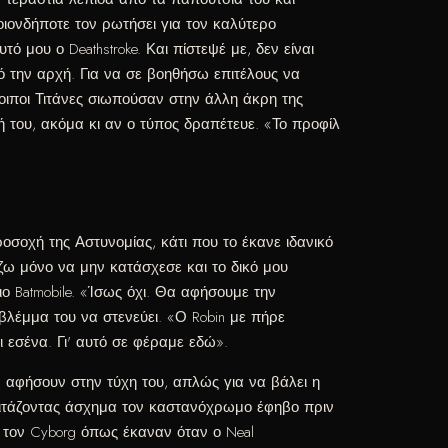
ιονδήποτε τον ρωτήσει για τον καλύτερο
 μου ο Deathstroke. Και πίστεψέ με, δεν είναι
ό την αρχή. Για να σε βοηθήσω επιτέλους να
λοιποι Τιτάνες σιωπούσαν στην άλλη άκρη της
 του, ακόμα κι αν ο τύπος δραπέτευε. «Το προφίλ
οσοχή της Αστυνομίας, κάτι που το έκανε ιδανικό
ζω μόνο να μην κατάσχεσε και το δικό μου
 Batmobile. «Ίσως όχι. Θα αφήσουμε την
ο βλέμμα του να στενεύει. «Ο Robin με πήρε
 εσένα. Γι' αυτό σε φέραμε εδώ».
ν αφήσουν στην τύχη του, απλώς για να βάλει η
κοιτάζοντας άσχημα τον καστανόχρωμο έφηβο πριν
 τον Cyborg όπως έκαναν όταν ο Neal