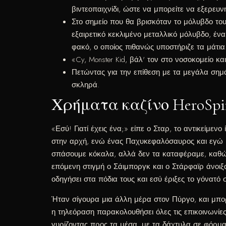
βιντεοπαιχνίδι, ώστε να μπορείτε να εξερευ
Στο σημείο που θα βρισκόταν το μόλυβδο του
εξαιρετικό κεκλιμένο μεταλλικό μόλυβδο, έν
φακό, ο οποίος πιθανώς υποστήριζε τα μάτια
«Cy, Monster Kid, βάλ' τον στο νοσοκομείο κ
Πετώντας για την επίθεση με τα μεγάλα σημ
σκληρά.
Χρήματα καζίνο HeroSpin
«Εσύ! Γιατί έχεις ένα;» είπε ο Σταρ, το αντικείμε
στην αρχή, ενώ ένας Παχυκεφαλόσαυρος και εγώ μ
σπάσουμε κόκαλα, αλλά δεν τα καταφέραμε, καθώς 
επόμενη στιγμή ο Σάιμποργκ και ο Στάρφαϊρ άνοιξαν
οδηγήσει στα πόδια τους και εσύ έριξες το γόνατό 
Ήταν σίγουρα μια άλλη μέρα στον Πύργο, και μπορεί 
η τηλεόραση παρακολουθήσει όλες τις επικοινωνίες 
γυρίζοντας προς τα μέσα, με τα δάχτυλα σε φόρμα σ