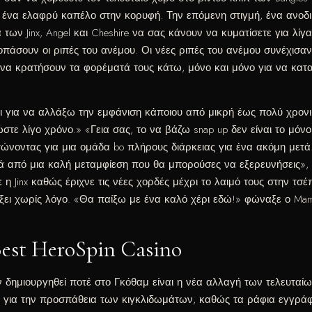
αι ένα ελαφρύ καπέλο στην κορυφή. Την επόμενη στιγμή, ένα ανο
ν Jinx, Angel και Cheshire να σας κάνουν να κυματίσετε για λίγα
πάσουν οι ριπές του ανέμου. Οι νέες ριπές του ανέμου συνέχισα
 να κρατήσουν τα φορέματά τους κάτω, μόνο και μόνο για να κατ
ι για να αλλάξω την εμφάνιση κάποιου από μικρή έως πολύ χρονικά
στε λίγο χρόνο.» «Γεια σας, το να βάζω snap up δεν είναι το μόν
ώνοντας για μια ομάδα bo πλήρους διάρκειας για ένα ακόμη μετά. 
 από μια καλή μεταμφίεση που θα μπορούσες να εξερευνήσεις», ε
 η Jinx καθώς έριχνε τις νέες χορδές μέχρι το λαιμό τους στην τσ
άξει χωρίς λόγο. «Θα παίξω με ένα καλό χέρι εδώ!» φώναξε ο 
est HeroSpin Casino
δημιουργηθεί ποτέ στο Γκόθαμ είναι η νέα αλλαγή των τελευταίω
για την προσπάθεια των κιγκλιδωμάτων, καθώς τα ράφια εγγράφω