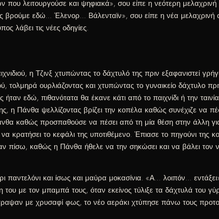
 που λειτουργούσε και ψηφιακά», σου είπε η νεότερη μελαχρινή 
ς βρούμε εδώ… Έλενορ… Βάλενταϊν», σου είπε η νέα μελαχρινή α
ος λάβει τις νέες οδηγίες.
χνιδιού, η Τζινξ χτυπώντας το δάχτυλό της πριν εξαφανιστεί γρή
ού, τολμηρά ουρλιάζοντας και χτυπώντας το γυναικείο δάχτυλο πρι
 ήταν εδώ, πιθανότατα θα έκανε κάτι από το παιχνίδι ή την ταινί
 της, η Πάνθα ψελλίζοντας βρίζει την κοπέλα καθώς συνέχιζε να 
Πάνθα καθώς προσπαθούσε να πέσει από τη μία θέση στην άλλη γι
α κρατήσει το κεφάλι της υποτιθέμενο. Έπιασε το πηγούνι της κοπ
είαν πίσω, καθώς η Πάνθα ήθελε να την σηκώσει και να βάλει τον
ρι παντελόνι και ίσως και μαύρα μοκασίνια. «Α… λοιπόν… εντάξει
 του με τον μπαμπά τους, όταν εκείνος τύλιξε τα δάχτυλά του γύρ
 άστραψαν με χρυσαφί φως, το νέο αεράκι χτύπησε πάνω τους προ