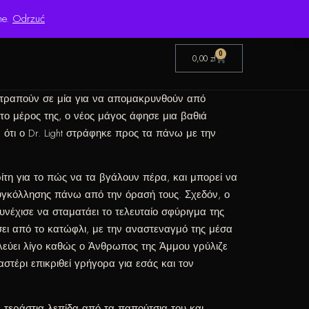
Pon.–Pt. 8:00–16:00 | Bezpośredni importer od 1999 roku
ne.
Odrzuć
0
0,00
zł
τατραπούν σε μία για να απομακρυνθούν από
το μέρος της, ο νέος μάγος άφησε μια βαθιά
ότι ο Dr.
Light στράφηκε προς τα πάνω με την
τη για το πώς να τα βγάλουν πέρα, και μπορεί να
γκόλλησης πάνω από την όρασή τους. Σχεδόν, ο
συνέχισε να σταματάει το τελευταίο σφύριγμα της
σει από το κατώφλι, με την αναστεναγμό της μέσα
υλεύει λίγο καθώς ο Άνθρωπος της Άμμου γρύλιζε
τέρι επικριθεί γρήγορα για εσάς και τον
 τεράστια λεπίδα από τα παπούτσια του και