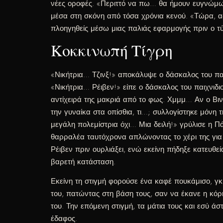
νέες οροφές. «Περιττό να πω… θα ήμουν ευγνώμων
μέσα στη σκόνη από τόσα χρόνια κενού. «Τώρα, α
πλοηγηθείς μέσω μιας παλιάς εφαρμογής πριν ο τύπ
Κοκκινωπή Τίγρη
«Νικήτρια… Τζινξ!» αποκάλυψε ο δάσκαλος του παι
«Νικήτρια… Ρέιβεν!» είπε ο δάσκαλος του παιχνιδι
αντίχειρά της μακριά από το φως. Χμμμ… Αν ο Βινς
την γυναίκα στα οπίσθια, τι…; συλλογίστηκε μόνη
μεγάλη πολεμίστρια όχι… Μια δειλή!» γρύλισε η 
θαρραλέα ταυτόχρονα απλώνοντας το χέρι της για ν
Ρέιβεν πριν ουρλιάξει, ενώ εκείνη πήδηξε κατευθ
βαρετή κατάσταση.
Εκείνη τη στιγμή φορούσε ένα καφέ πουκάμισο, γκ
του, πατώντας στη βάση τους, σαν να έκανε η κόρη
του. Την επόμενη στιγμή, τα μάτια τους και εσύ
έδαφος.