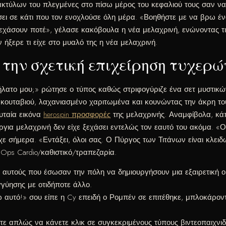
κτύλων του πλεγμένες στο πίσω μέρος του κεφαλιού τους σαν να 
σει σε κάτι που τον ενοχλούσε όλη μέρα. «Βοηθήστε με να βρω έ
χάσουν ποτέ», γέλασε κακόβουλα η νέα μελαχρινή, ενώνοντας τις
 ήξερε τι είχε στο μυαλό της η νέα μελαχρινή.
την σχετική επιχείρηση τυχερώ
ατο μου;» ρώτησε ο τύπος καθώς στριφογύριζε ένα σετ μυστικών 
κουταβιού, λαχανιασμένο χαριτωμένα και κουνώντας την άκρη του 
υταία εικόνα
herospin προσφορές
της μελαχρινής. Αναμφίβολα, κάπο
ργια μελαχρινή δεν είχε ξεχάσει εντελώς τον εαυτό του ακόμα. «Οτ
ε σήμερα. «Εντάξει, όλοι σας. Ο Πύργος των Τιτάνων είναι κλειδ
Ops Cardio/καθιστικό/τραπεζαρία.
 σε αυτούς που έσωσαν την πόλη να δημιουργήσουν μια εξαιρετικ
γύησης με οτιδήποτε άλλο.
 αυτό!» σου είπε η Cy επειδή ο Ρομπέν σε επιτέθηκε, μπλοκάροντ
ε απλώς να κάνετε κλικ σε συγκεκριμένους τύπους βιντεοπαιχνιδιών