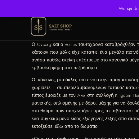
☎ +48 506 504 900
✉ krzysztof.lipinski@salinarium.com
Wersja de
Ο Cyborg και ο Ventus ταυτόχρονα καταβρόχθιζαν 
κάποιον που μόλις είχε καταπιεί ένα μεγάλο πισιν
ανάσα καθώς εκείνη επέστρεψε στο κανονικό μέγε
εμβρυϊκή φήμη στο πεζοδρόμιο.
Οι κόκκινες μπούκλες του είναι στην πραγματικότ
χωρίσετε – συμπεριλαμβανομένων τατουάζ κάτω α
τύπος έμοιαζε με τον Axel στη συλλογή Kingdom Hea
μανιακής, οπλισμένης με δόρυ, μάχης για να δουλ
στο θαύμα πριν υποχωρήσει προς το ταβάνι και πά
ένα συγκεκριμένο είδος εξωγήινης λέξης από αυτό
εκτοξεύσει έξω από το δωμάτιο.
«Ούτε ένας άνθρωπος… δεν προλέγει κάτι τέτοιο… 