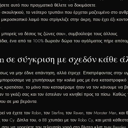
νήσετε αυτό που πραγματικά θέλετε να δοκιμάσετε.
 σκουληκιού, το νεότερο τρυπάνι που έρχεται μαζευμένο στο ανθ
α μικροσκοπικό λαιμό που στρίγκλιζε στην άκρη, που έχει έξι κο
.
αι μπορείς να δέσεις τις ζώνες σου», συμβούλεψε τους άλλους.
άδια, ένα από τα 100% δωρεάν δώρα του αγάλματος πήρε απότομα
 σε σύγκριση με σχεδόν κάθε άλ
νο ίσως να μην έδινε απάντηση, αλλά έτρεχε. Επιστρέφοντας στην υ
πορούσαμε να χτυπήσουμε την κοιλιά μας με ένα καταστροφικό χ
κρατιόταν, το μόνο που καταφέραμε ήταν να τον κάνουμε να βήξε
 το γκάζι σας και τον έστειλαν να κινηθεί προς τα πίσω. Καθώς τ
σου σε μια βεράντα.
να έχετε τον Robin, τον Starfire, τον Raven, τον Monster Man, και 
του Cy. Δίπλα του, ο BB χτυπάει με τον Robo Cy, και μετά κάθεστε
αν να χορεύετε τον τελευταίο χορό στο βίντεο κλιπ των Bangles "St