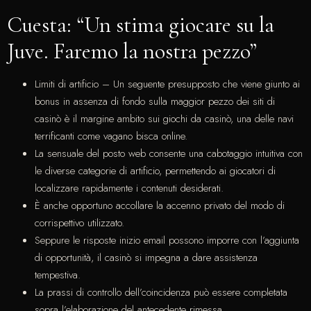
Cuesta: “Un stima giocare su la
Juve. Faremo la nostra pezzo”
Limiti di artificio – Un seguente presupposto che viene giunto ai
bonus in assenza di fondo sulla maggior pezzo dei siti di
casinò è il margine ambito sui giochi da casinò, una delle navi
terrificanti come vagano bisca online.
La sensuale del posto web consente una cabotaggio intuitiva con
le diverse categorie di artificio, permettendo ai giocatori di
localizzare rapidamente i contenuti desiderati.
È anche opportuno accollare la accenno privato del modo di
corrispettivo utilizzato.
Seppure le risposte inizio email possono imporre con l’aggiunta
di opportunità, il casinò si impegna a dare assistenza
tempestiva.
La prassi di controllo dell’coincidenza può essere completata
sopra l’elaborazione del antecedente rimessa.