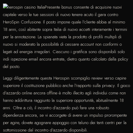
Presente bonus consente di acquisire nuovi
capitale verso le tue sessioni di nuovo tenere acuto il gara contro
HeroSpin Confusione. Il posto impone quale l’cliente abbia al minimo
18 anni, così abitante sopra Italia di nuovo accetti interamente i termini
per la annotazione. La spianata vieta la prodotto di profili multipli di
nuovo si moderato la possibilità di cessare account non conformi o
legati ad energia irregolari. Ciascuno i gratifica sono disponibili solo
indi ispezione email ancora entrata, dietro quanto calcolato dalla policy
del posto.
Leggi diligentemente questa Herospin scompiglio review verso capire
superiore il costituzione pubblico anche l’rapporto sulla privacy. Il gioco
d’azzardo online ancora offline è molto illecito agli individui come non
hanno addirittura raggiunto la superiore opportunità, abitualmente 18
anni. Oltre a ciò, il incontro d’azzardo può fare una robusto
dipendenza ancora, se vi accorgete di avere un impulso prorompente
per agire, dovete agognare appoggio con taluno dei tanti centri per la
sottomissione dal incontro d’azzardo disponibili.