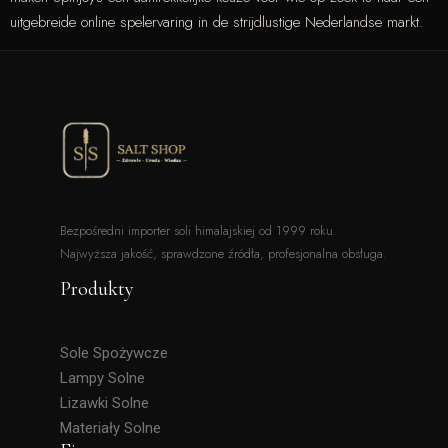
uitgebreide online spelervaring in de strijdlustige Nederlandse markt.
Bezpośredni importer soli himalajskiej od 1999 roku.
Najwyższa jakość, sprawdzone źródła, profesjonalna obsługa.
Produkty
Sole Spożywcze
Lampy Solne
Lizawki Solne
Materiały Solne