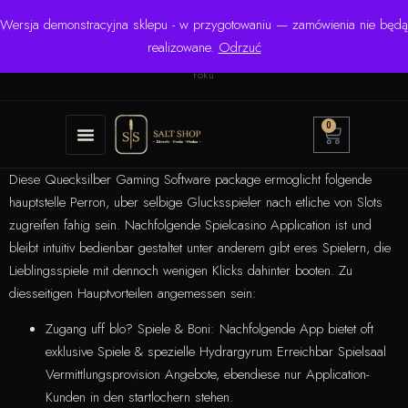
Wersja demonstracyjna sklepu - w przygotowaniu — zamówienia nie będą
☎ +48 506 504 900
✉
krzysztof.lipinski@salinarium.com
realizowane.
Odrzuć
Pon.–Pt. 8:00–16:00 | Bezpośredni importer od 1999
roku
0
Diese Quecksilber Gaming Software package ermoglicht folgende
hauptstelle Perron, uber selbige Glucksspieler nach etliche von Slots
zugreifen fahig sein. Nachfolgende Spielcasino Application ist und
bleibt intuitiv bedienbar gestaltet unter anderem gibt eres Spielern, die
Lieblingsspiele mit dennoch wenigen Klicks dahinter booten. Zu
diesseitigen Hauptvorteilen angemessen sein:
Zugang uff blo? Spiele & Boni: Nachfolgende App bietet oft
exklusive Spiele & spezielle Hydrargyrum Erreichbar Spielsaal
Vermittlungsprovision Angebote, ebendiese nur Application-
Kunden in den startlochern stehen.