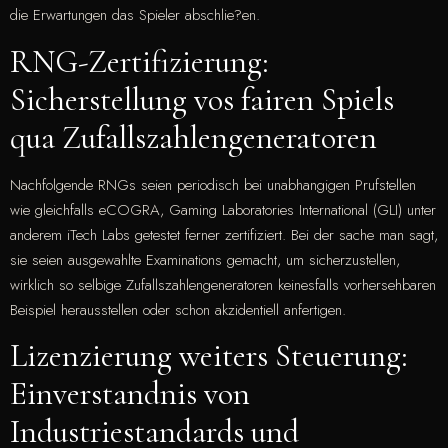
die Erwartungen das Spieler abschlie?en.
RNG-Zertifizierung:
Sicherstellung vos fairen Spiels
qua Zufallszahlengeneratoren
Nachfolgende RNGs seien periodisch bei unabhangigen Prufstellen
wie gleichfalls eCOGRA, Gaming Laboratories International (GLI) unter
anderem iTech Labs getestet ferner zertifiziert. Bei der sache man sagt,
sie seien ausgewahlte Examinations gemacht, um sicherzustellen,
wirklich so selbige Zufallszahlengeneratoren keinesfalls vorhersehbaren
Beispiel herausstellen oder schon akzidentiell anfertigen.
Lizenzierung weiters Steuerung:
Einverstandnis von
Industriestandards und