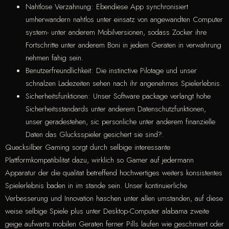
Nahtlose Verzahnung: Ebendiese App synchronisiert
umherwandern nahtlos unter einsatz von angewandten Computer
system- unter anderem Mobilversionen, sodass Zocker ihre
Fortschritte unter anderem Boni in jedem Geraten in verwahrung
nehmen fahig sein.
Benutzerfreundlichkeit: Die instinctive Pilotage und unser
schnalzen Ladezeiten sehen nach ihr angenehmes Spielerlebnis.
Sicherheitsfunktionen: Unser Software package verlangt hohe
Sicherheitsstandards unter anderem Datenschutzfunktionen,
unser geradestehen, sic personliche unter anderem finanzielle
Daten das Glucksspieler gesichert sie sind?.
Quecksilber Gaming sorgt durch selbige interessante
Plattformkompatibilitat dazu, wirklich so Gamer auf jedermann
Apparatur der die qualitat betreffend hochwertiges weiters konsistentes
Spielerlebnis baden in im stande sein. Unser kontinuierliche
Verbesserung und Innovation haschen unter allen umstanden, auf diese
weise selbige Spiele plus unter Desktop-Computer alabama zweite
geige aufwarts mobilen Geraten ferner Pills laufen wie geschmiert oder