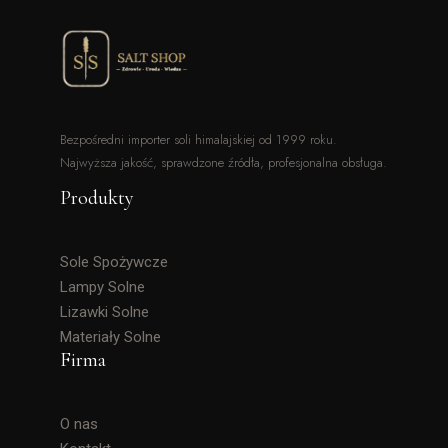
Bezpośredni importer soli himalajskiej od 1999 roku.
Najwyższa jakość, sprawdzone źródła, profesjonalna obsługa.
Produkty
Sole Spożywcze
Lampy Solne
Lizawki Solne
Materiały Solne
Firma
O nas