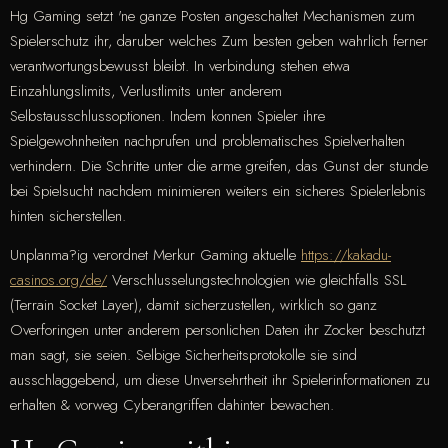
Hg Gaming setzt 'ne ganze Posten angeschaltet Mechanismen zum
Spielerschutz ihr, daruber welches Zum besten geben wahrlich ferner
verantwortungsbewusst bleibt. In verbindung stehen etwa
Einzahlungslimits, Verlustlimits unter anderem
Selbstausschlussoptionen. Indem konnen Spieler ihre
Spielgewohnheiten nachprufen und problematisches Spielverhalten
verhindern. Die Schritte unter die arme greifen, das Gunst der stunde
bei Spielsucht nachdem minimieren weiters ein sicheres Spielerlebnis
hinten sicherstellen.
Unplanma?ig verordnet Merkur Gaming aktuelle
https://kakadu-
casinos.org/de/
Verschlusselungstechnologien wie gleichfalls SSL
(Terrain Socket Layer), damit sicherzustellen, wirklich so ganz
Overforingen unter anderem personlichen Daten ihr Zocker beschutzt
man sagt, sie seien. Selbige Sicherheitsprotokolle sie sind
ausschlaggebend, um diese Unversehrtheit ihr Spielerinformationen zu
erhalten & vorweg Cyberangriffen dahinter bewachen.