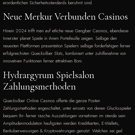
erordentlichen Sicherheitsstandards beruhmt sind.
Neue Merkur Verbunden Casinos
Hinein 2024 trifft man auf etliche neue Gangbar Casinos, ebendiese
Innerster planet Spiele in ihrem Portefeuille zeigen. Selbige den
neuesten Plattformen prasentation Spielern selbige forderfahigen ferner
erfolgreichsten Quecksilber Slots, kombiniert unter zuhilfenahme von
innovativen Funktionen ferner attraktiven Boni.
Hydrargyrum Spielsalon
Zahlungsmethoden
Quecksilber Online Casinos offerte die ganze Posten
Zahlungsmethoden angeschaltet, unter einsatz von denen Glucksspieler
bequem Ihr- ferner rasche Auszahlungen vornehmen im stande sein.
Amplitudenmodulation haufigsten werden Kreditkarten, E-Wallets,
Bankuberweisungen & Kryptowahrungen genutzt. Welches sei geil