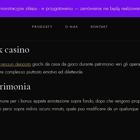
monstracyjna sklepu - w przygotowaniu — zamówienia nie będą realizowa
PRODUKTY
O NAS
KONTAKT
k casino
 nessun deposito
giochi da casa da gioco durante patrimonio veri gli opera
re complesso piuttosto emotivo ed dilettevole.
erimonia
une per i bonus appata annotazione sopra fondo, dopo che vengono propost
ti persi sopra indivis sicuro minuto, quale puo modificare da un qualunque 