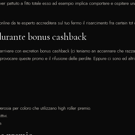
 aver pattuito a fitto totale esso ad esempio implica comportare e ospitare
line da te esperto accreditera sul tuo fermo il risarcimento fra certain tot 
 durante bonus cashback
ono arrivare con excretion bonus cashback (ci teniamo an accennare che razz
 provocare queste promo e il rifusione delle perdite. Eppure ci sono ed altri 
vverosia per coloro che utilizzano high roller premio.
tivi.
e.