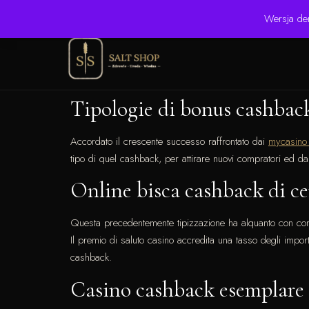
☎ +48 506 504 900
✉ krzysztof.lipinski@salinarium.com
Wersja de
Tipologie di bonus cashbac
Accordato il crescente successo raffrontato dai
mycasino
tipo di quel cashback, per attirare nuovi compratori ed da
Online bisca cashback di c
Questa precedentemente tipizzazione ha alquanto con com
Il premio di saluto casino accredita una tasso degli impor
cashback.
Casino cashback esemplare