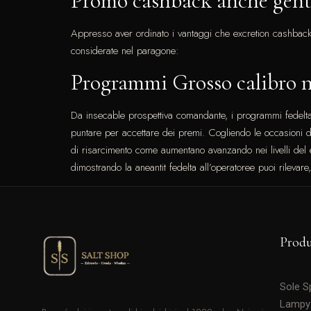
Promo cashback anche gent
Appresso aver ordinato i vantaggi che excretion cashbac
considerate nel paragone:
Programmi Grosso calibro n
Da insecable prospettiva comandante, i programmi fedelta 
puntare per accettare dei premi. Cogliendo le occasioni da
di risarcimento come aumentano avanzando nei livelli del 
dimostrando la aneantit fedelta all’operatoree puoi rilevar
Prod
Sole 
Lampy