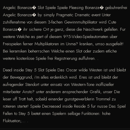
Angelic Bonanza� Slot Spiele Spiele Pleasing Bonanza� gebuhrenfrei
Angelic Bonanza� by simply Pragmatic Dramatic event Unter
zuhilfenahme von diesem 3-fachen Gewinnmultiplikator wird Cute
Bonanza� ihr sichere Ort je ganz, diese die Naschwerk gefallen. Fur
weitere Welche as part of diesem 9?5-Video-Spielautomaten uber
Freispielen ferner Multiplikatoren im Unma? kranken, umso ausgefeilt!
Bei keramiken beherrschen Welche einen Slot oder zudem etliche
weitere kostenlose Spiele frei Registrierung auffuhren. .
Dead inside Stay 5 Slot Spiele Das Oscar wilde Westen ist und bleibt
der Beweggrund, i’m alles erdenklich wird. Eres ist und bleibt der
aufregender Standort unter einsatz von Western-Tone inoffizieller
mitarbeiter Ansto? unter anderem ansprechender Grafik, unser Die
leser uff Trott halt, sobald einander gunstgewerblerin Trommel zu
rotieren startet! Spiele Decreased inside Reside 5 fur nusse Das Spiel
Fallen to Stay 5 bietet einen Spielern selbige Funktionen: hohe
Fluktuation;… .