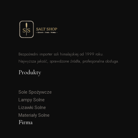
Bezpośredni importer soli himalajskiej od 1999 roku.
Najwyższa jakość, sprawdzone źródła, profesjonalna obsługa.
Produkty
Sole Spożywcze
Lampy Solne
Lizawki Solne
Materiały Solne
Firma