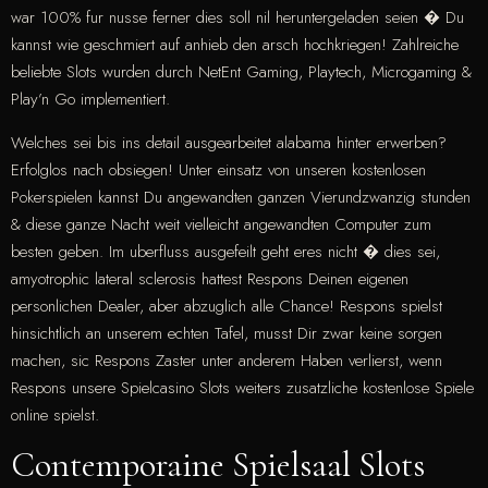
war 100% fur nusse ferner dies soll nil heruntergeladen seien � Du
kannst wie geschmiert auf anhieb den arsch hochkriegen! Zahlreiche
beliebte Slots wurden durch NetEnt Gaming, Playtech, Microgaming &
Play’n Go implementiert.
Welches sei bis ins detail ausgearbeitet alabama hinter erwerben?
Erfolglos nach obsiegen! Unter einsatz von unseren kostenlosen
Pokerspielen kannst Du angewandten ganzen Vierundzwanzig stunden
& diese ganze Nacht weit vielleicht angewandten Computer zum
besten geben. Im uberfluss ausgefeilt geht eres nicht � dies sei,
amyotrophic lateral sclerosis hattest Respons Deinen eigenen
personlichen Dealer, aber abzuglich alle Chance! Respons spielst
hinsichtlich an unserem echten Tafel, musst Dir zwar keine sorgen
machen, sic Respons Zaster unter anderem Haben verlierst, wenn
Respons unsere Spielcasino Slots weiters zusatzliche kostenlose Spiele
online spielst.
Contemporaine Spielsaal Slots