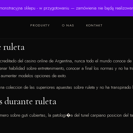
monstracyjna sklepu - w przygotowaniu — zamówienia nie będą realizowa
PRODUKTY
O NAS
KONTAKT
 ruleta
creditado del casino online de Argentina, nunca todo el mundo conoce de
ar habilidad sobre entretenimiento, conocer a final los normas y no ha t
e aumentar modelos opciones de exito.
una coleccion de las superiores apuestas sobre ruleta y no ha transpirado
s durante ruleta
umero sobre guti cubiertas, la patologi�a del tunel carpiano posicion del 