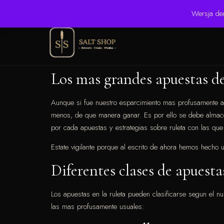
☎ +48 506 504 900
✉ krzysztof.lipinski@salinarium.com
Wersja de
Los mas grandes apuestas de
Aunque si fue nuestro esparcimiento mas profusamente a
menos, de que manera ganar. Es por ello se debe almacen
por cada apuestas y estrategias sobre ruleta con las qu
Estate vigilante porque al escrito de ahora hemos hecho 
Diferentes clases de apuesta
Los apuestas en la ruleta pueden clasificarse segun el n
las mas profusamente usuales: