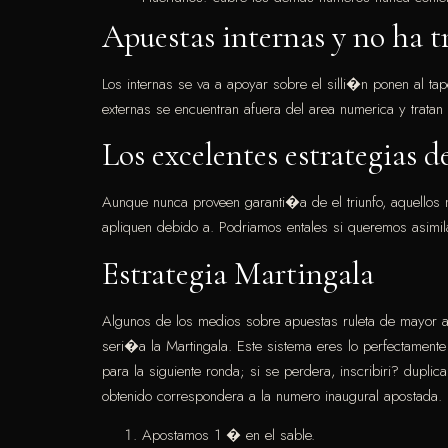
Apuestas internas y no ha t
Los internas se va a apoyar sobre el silli�n ponen al ta
externas se encuentran afuera del area numerica y trata
Los excelentes estrategias d
Aunque nunca proveen garanti�a de el triunfo, aquellos 
apliquen debido a. Podriamos entales si queremos asimi
Estrategia Martingala
Algunos de los medios sobre apuestas ruleta de mayor ami
seri�a la Martingala. Este sistema eres lo perfectamente
para la siguiente ronda; si se perdera, inscribiri? dupli
obtenido correspondera a la numero inaugural apostada.
Apostamos 1 � en el sable.