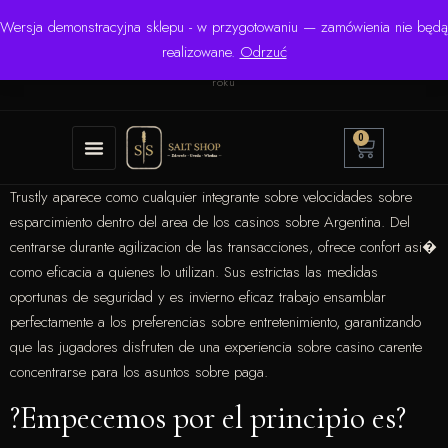
Wersja demonstracyjna sklepu - w przygotowaniu — zamówienia nie będą
☎ +48 506 504 900
✉
krzysztof.lipinski@salinarium.com
realizowane.
Odrzuć
Pon.–Pt. 8:00–16:00 | Bezpośredni importer od 1999
roku
0
Trustly aparece como cualquier integrante sobre velocidades sobre
esparcimiento dentro del area de los casinos sobre Argentina. Del
centrarse durante agilizacion de las transacciones, ofrece confort asi�
como eficacia a quienes lo utilizan. Sus estrictas las medidas
oportunas de seguridad y es invierno eficaz trabajo ensamblar
perfectamente a los preferencias sobre entretenimiento, garantizando
que las jugadores disfruten de una experiencia sobre casino carente
concentrarse para los asuntos sobre paga.
?Empecemos por el principio es?