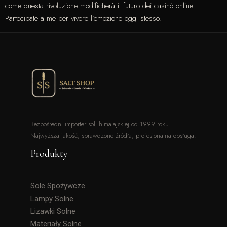
come questa rivoluzione modificherà il futuro dei casinò online.
Partecipate a me per vivere l’emozione oggi stesso!
Bezpośredni importer soli himalajskiej od 1999 roku.
Najwyższa jakość, sprawdzone źródła, profesjonalna obsługa.
Produkty
Sole Spożywcze
Lampy Solne
Lizawki Solne
Materiały Solne