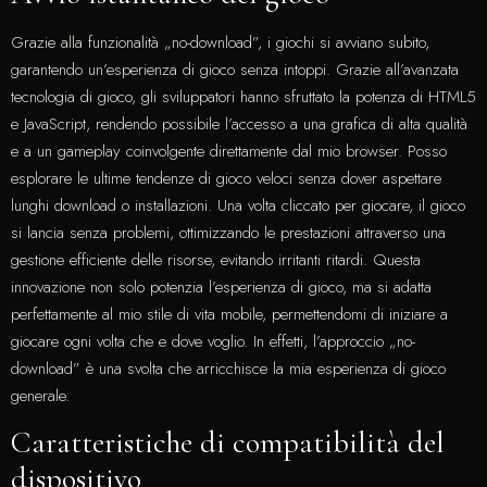
Grazie alla funzionalità „no-download”, i giochi si avviano subito,
garantendo un’esperienza di gioco senza intoppi. Grazie all’avanzata
tecnologia di gioco, gli sviluppatori hanno sfruttato la potenza di HTML5
e JavaScript, rendendo possibile l’accesso a una grafica di alta qualità
e a un gameplay coinvolgente direttamente dal mio browser. Posso
esplorare le ultime tendenze di gioco veloci senza dover aspettare
lunghi download o installazioni. Una volta cliccato per giocare, il gioco
si lancia senza problemi, ottimizzando le prestazioni attraverso una
gestione efficiente delle risorse, evitando irritanti ritardi. Questa
innovazione non solo potenzia l’esperienza di gioco, ma si adatta
perfettamente al mio stile di vita mobile, permettendomi di iniziare a
giocare ogni volta che e dove voglio. In effetti, l’approccio „no-
download” è una svolta che arricchisce la mia esperienza di gioco
generale.
Caratteristiche di compatibilità del
dispositivo