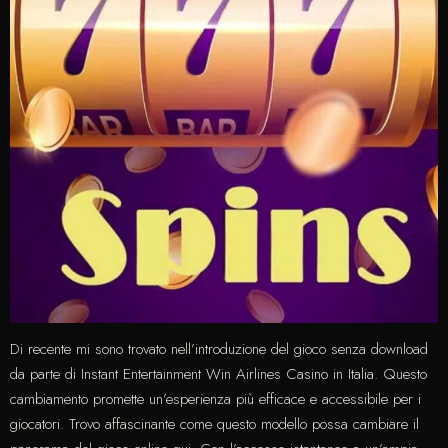
Di recente mi sono trovato nell’introduzione del gioco senza download
da parte di Instant Entertainment Win Airlines Casino in Italia. Questo
cambiamento promette un’esperienza più efficace e accessibile per i
giocatori. Trovo affascinante come questo modello possa cambiare il