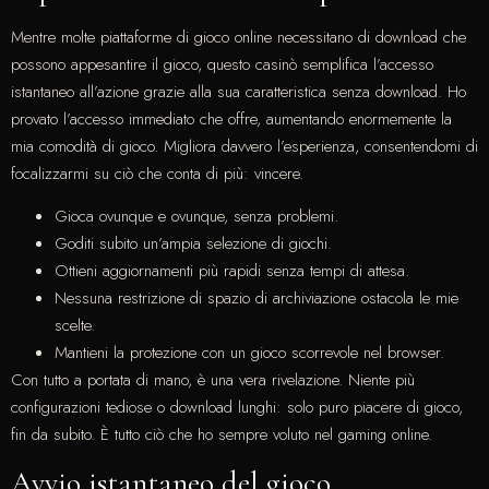
Mentre molte piattaforme di gioco online necessitano di download che
possono appesantire il gioco, questo casinò semplifica l’accesso
istantaneo all’azione grazie alla sua caratteristica senza download. Ho
provato l’accesso immediato che offre, aumentando enormemente la
mia comodità di gioco. Migliora davvero l’esperienza, consentendomi di
focalizzarmi su ciò che conta di più: vincere.
Gioca ovunque e ovunque, senza problemi.
Goditi subito un’ampia selezione di giochi.
Ottieni aggiornamenti più rapidi senza tempi di attesa.
Nessuna restrizione di spazio di archiviazione ostacola le mie
scelte.
Mantieni la protezione con un gioco scorrevole nel browser.
Con tutto a portata di mano, è una vera rivelazione. Niente più
configurazioni tediose o download lunghi: solo puro piacere di gioco,
fin da subito. È tutto ciò che ho sempre voluto nel gaming online.
Avvio istantaneo del gioco