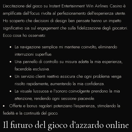
L’eccitazione del gioco su Instant Entertainment Win Airlines Casino è
amplificata dall’focus rivolta al perfezionamento dell’esperienza utente.
Ho scoperto che decisioni di design ben pensate hanno un impatto
significativo sia sul engagement che sulla fidelizzazione degli giocatori.
Ecco cosa ho osservato:
La navigazione semplice mi mantiene coinvolto, eliminando
interruzioni superflue.
Una pannello di controllo su misura adatta la mia esperienza,
facendola esclusiva.
Un servizio clienti reattivo assicura che ogni problema venga
risolto rapidamente, aumentando la mia confidenza.
La visuale lussuosa e l’sonoro coinvolgente prendono la mia
attenzione, rendendo ogni sessione piacevole.
Offerte e bonus regolari potenziano l’esperienza, stimolando la
fedeltà e la continuità del gioco.
Il futuro del gioco d’azzardo online