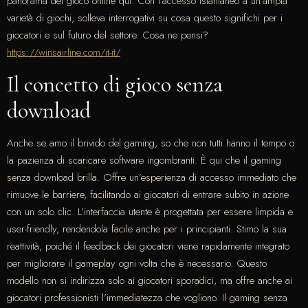
panorama del gioco online qui. Con l’accesso istantaneo a un’ampia
varietà di giochi, solleva interrogativi su cosa questo significhi per i
giocatori e sul futuro del settore. Cosa ne pensi?
https://winsairline.com/it-it/
Il concetto di gioco senza
download
Anche se amo il brivido del gaming, so che non tutti hanno il tempo o
la pazienza di scaricare software ingombranti. È qui che il gaming
senza download brilla. Offre un’esperienza di accesso immediato che
rimuove le barriere, facilitando ai giocatori di entrare subito in azione
con un solo clic. L’interfaccia utente è progettata per essere limpida e
user-friendly, rendendola facile anche per i principianti. Stimo la sua
reattività, poiché il feedback dei giocatori viene rapidamente integrato
per migliorare il gameplay ogni volta che è necessario. Questo
modello non si indirizza solo ai giocatori sporadici, ma offre anche ai
giocatori professionisti l’immediatezza che vogliono. Il gaming senza