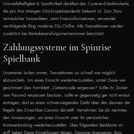
Unzweifelhaftigkeit & Sportlichkeit dankfest das Curacao-Erlaubniskarte,
die pro ihre strengen Glücksspielstandards bekannt ist. Zum Sturz
vertraulicher Nutzerdaten, samt Finanzinformationen, verwendet
nachfolgende Blog moderne SSL-Chiffre. Alle Transaktionen werden
zusätzlich bei Banküberprüfungsmechanismen beschützt.
Zahlungssysteme im Spinrise
Spielbank
Unsereiner locken immer, Transaktionen so schnell wie möglich
abzuwickeln. Um einen Einsicht wiederherzustellen, vorteil Diese wie
geschmiert dies Formblatt „Geheimcode vergessen? Sollte ihr Zocker
sein Passwd verpassen besitzen, sollte er gegenseitig gar nicht erneut
eintragen, dort es einen schwerwiegenden Delikt über den daumen die
Regeln des Erreichbar-Casinos darstellt. Vernehmen Sie als nächstes
den Anweisungen, um einen Einsicht unter Ihr persönliches
Kontoverbindung wiederherzustellen. Über folgendem Bankkonto im
griff haben Diese Einzahlungen tätigen, Gewinne divergieren, Boni