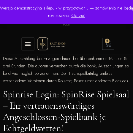
Wersja demonstracyjna sklepu - w przygotowaniu — zamówienia nie będą
☎ +48 506 504 900
✉
krzysztof.lipinski@salinarium.com
realizowane.
Odrzuć
Pon.–Pt. 8:00–16:00 | Bezpośredni importer od 1999
roku
0
Diese Auszahlung bei Erlangen dauert bei übereinkommen Minuten &
drei Stunden. Die autoren versuchen durch die bank, Auszahlungen so
bald wie möglich vorzunehmen. Der Tischspielkatalog umfasst
verschiedene Versionen durch Roulette, Poker unter anderem Blackjack.
Spinrise Login: SpinRise Spielsaal
– Ihr vertrauenswürdiges
Angeschlossen-Spielbank je
Echtgeldwetten!