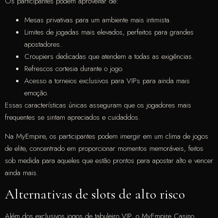
Os participantes podem aproveitar de:
Mesas privativas para um ambiente mais intimista.
Limites de jogadas mais elevados, perfeitos para grandes
apostadores.
Croupiers dedicadas que atendem a todas as exigências.
Refrescos cortesia durante o jogo.
Acesso a torneios exclusivos para VIPs para ainda mais
emoção.
Essas características únicas asseguram que os jogadores mais
frequentes se sintam apreciados e cuidaddos.
Na MyEmpire, os participantes podem imergir em um clima de jogos
de elite, concentrado em proporcionar momentos memoráveis, feitos
sob medida para aqueles que estão prontos para apostar alto e vencer
ainda mais.
Alternativas de slots de alto risco
Além dos exclusivos jogos de tabuleiro VIP, o MyEmpire Casino