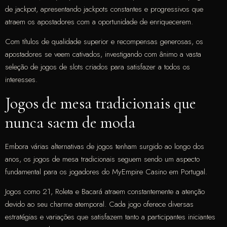
de jackpot, apresentando jackpots constantes e progressivos que
atraem os apostadores com a oportunidade de enriquecerem.
Com títulos de qualidade superior e recompensas generosas, os
apostadores se veem cativados, investigando com ânimo a vasta
seleção de jogos de slots criados para satisfazer a todos os
interesses.
Jogos de mesa tradicionais que
nunca saem de moda
Embora várias alternativas de jogos tenham surgido ao longo dos
anos, os jogos de mesa tradicionais seguem sendo um aspecto
fundamental para os jogadores do MyEmpire Casino em Portugal.
Jogos como 21, Roleta e Bacará atraem constantemente a atenção
devido ao seu charme atemporal. Cada jogo oferece diversas
estratégias e variações que satisfazem tanto a participantes iniciantes