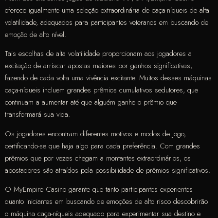
oferece igualmente uma seleção extraordinária de caça-níqueis de alta
volatilidade, adequados para participantes veteranos em buscando de
emoção de alto nível.
Tais escolhas de alta volatilidade proporcionam aos jogadores a
excitação de arriscar apostas maiores por ganhos significativas,
fazendo de cada volta uma vivência excitante. Muitos desses máquinas
caça-níqueis incluem grandes prêmios cumulativos sedutores, que
continuam a aumentar até que alguém ganhe o prêmio que
transformará sua vida.
Os jogadores encontram diferentes motivos e modos de jogo,
certificando-se que haja algo para cada preferência. Com grandes
prêmios que por vezes chegam a montantes extraordinários, os
apostadores são atraídos pela possibilidade de prêmios significativos.
O MyEmpire Casino garante que tanto participantes experientes
quanto iniciantes em buscando de emoções de alto risco descobrirão
o máquina caça-níqueis adequado para experimentar sua destino e