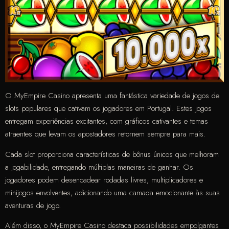
O MyEmpire Casino apresenta uma fantástica variedade de jogos de
slots populares que cativam os jogadores em Portugal. Estes jogos
entregam experiências excitantes, com gráficos cativantes e temas
atraentes que levam os apostadores retornem sempre para mais.
Cada slot proporciona características de bônus únicos que melhoram
a jogabilidade, entregando múltiplas maneiras de ganhar. Os
jogadores podem desencadear rodadas livres, multiplicadores e
minijogos envolventes, adicionando uma camada emocionante às suas
aventuras de jogo.
Além disso, o MyEmpire Casino destaca possibilidades empolgantes