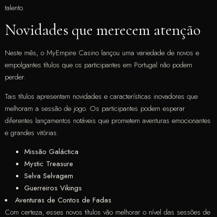
talento.
Novidades que merecem atenção
Neste mês, o MyEmpire Casino lançou uma variedade de novos e
empolgantes títulos que os participantes em Portugal não podem
perder.
Tais títulos apresentam novidades e características inovadores que
melhoram a sessão de jogo. Os participantes podem esperar
diferentes lançamentos notáveis que prometem aventuras emocionantes
e grandes vitórias.
Missão Galáctica
Mystic Treasure
Selva Selvagem
Guerreiros Vikings
Aventuras de Contos de Fadas
Com certeza, esses novos títulos vão melhorar o nível das sessões de