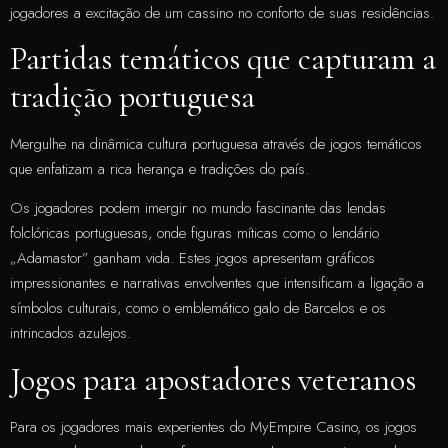
jogadores a excitação de um cassino no conforto de suas residências.
Partidas temáticos que capturam a
tradição portuguesa
Mergulhe na dinâmica cultura portuguesa através de jogos temáticos
que enfatizam a rica herança e tradições do país.
Os jogadores podem imergir no mundo fascinante das lendas
folclóricas portuguesas, onde figuras míticas como o lendário
„Adamastor” ganham vida. Estes jogos apresentam gráficos
impressionantes e narrativas envolventes que intensificam a ligação a
símbolos culturais, como o emblemático galo de Barcelos e os
intrincados azulejos.
Jogos para apostadores veteranos
Para os jogadores mais experientes do MyEmpire Casino, os jogos