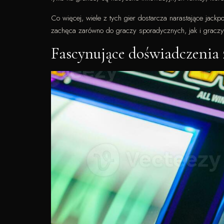
Co więcej, wiele z tych gier dostarcza narastające jack
zachęca zarówno do graczy sporadycznych, jak i graczy
Fascynujące doświadczenia z