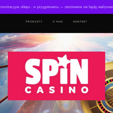
monstracyjna sklepu - w przygotowaniu — zamówienia nie będą realizowa
PRODUKTY
O NAS
KONTAKT