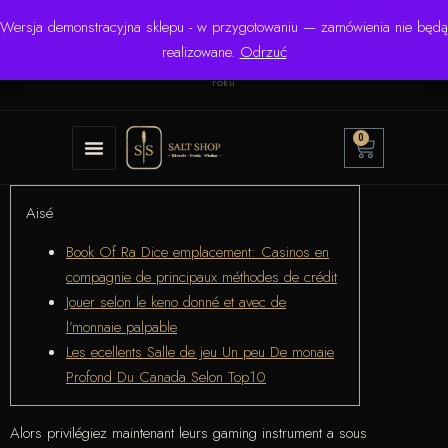
Wersja demonstracyjna sklepu - w przygotowaniu — zamówienia nie będą
☎ +48 506 504 900
✉
krzysztof.lipinski@salinarium.com
realizowane.
Odrzuć
Pon.–Pt. 8:00–16:00 | Bezpośredni importer od 1999
roku
0
Aisé
Book Of Ra Dice emplacement: Casinos en
compagnie de principaux méthodes de crédit
Jouer selon le keno donné et avec de
l’monnaie palpable
Les ecellents Salle de jeu Un peu De monaie
Profond Du Canada Selon Top10
Alors privilégiez maintenant leurs gaming instrument a sous