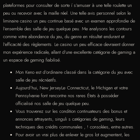
plateformes pour consulter de sorte í s’amuser à une telle roulette un
peu ou recevoir avec la maille réel. Une telle avis personnel selon le
liminaire casino un peu continue basé avec un examen approfondie de
l’ensemble des salle de jeu quelque peu. Me analysons les contours
comme votre abondance du jeu, du genre en résultat endurant et
l’efficacité des règlements. Le casino un peu efficace devraient donner
mon expérience radicale, allant d’une excellente catégorie de gaming a
un espace de gaming fiabilisé.
Mon Keno est d’ordinaire classé dans la catégorie du jeu avec
salle de jeu récréatifs.
Aujourd’hui, New JerseyLe Connecticut, le Michigan et votre
Pennsylvanie font rencontre nos rares États à posséder
officialisé nos salle de jeu quelque peu.
Vous trouverez sur les condition continuateurs des bonus et
annonces attrayants, singuli s catégories de gaming, leurs
techniques des crédits communales , ! consolées, entre autres.
Pour avoir un vrai plus de enlever le gros lot augmentant, les