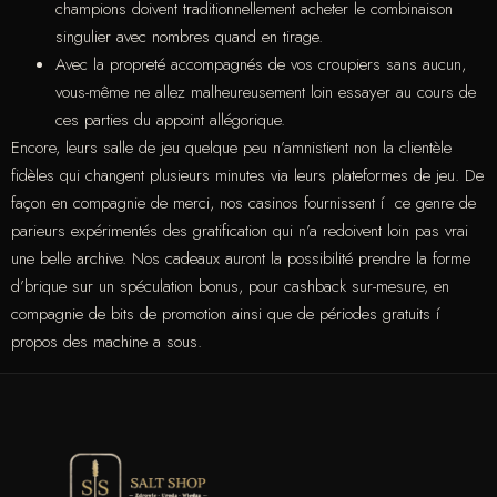
champions doivent traditionnellement acheter le combinaison
singulier avec nombres quand en tirage.
Avec la propreté accompagnés de vos croupiers sans aucun,
vous-même ne allez malheureusement loin essayer au cours de
ces parties du appoint allégorique.
Encore, leurs salle de jeu quelque peu n’amnistient non la clientèle
fidèles qui changent plusieurs minutes via leurs plateformes de jeu. De
façon en compagnie de merci, nos casinos fournissent í ce genre de
parieurs expérimentés des gratification qui n’a redoivent loin pas vrai
une belle archive. Nos cadeaux auront la possibilité prendre la forme
d’brique sur un spéculation bonus, pour cashback sur-mesure, en
compagnie de bits de promotion ainsi que de périodes gratuits í
propos des machine a sous.