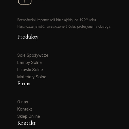
Bezpośredni importer soli himalajskiej od 1999 roku.
Najwyższa jakość, sprawdzone źródła, profesjonalna obsługa.
Produkty
Sole Spożywcze
Lampy Solne
Lizawki Solne
Materiały Solne
Firma
O nas
Kontakt
Sklep Online
Kontakt