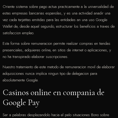
Oriente sistema sobre pago actua practicamente a la universalidad de
estas empresas bancarias espanolas, y es una actividad anadir una
vez cada tarjetitas emitidas para las entidades an una uso Google
Wallet de, desde aquel segundo, estructurar los beneficios a traves de
satisfaccion empleo.
Esta forma sobre remuneracion permite realizar compras en tiendas
presenciales, adquieres online, en sitios de internet o aplicaciones, y
no ha transpirado elaborar suscripciones.
Nuestro tratamiento de este metodo de remuneracion movil de elaborar
adquisiciones nunca implica ningun tipo de delegacion para
absolutamente Google.
Casinos online en compania de
Google Pay
Ser a palabras desplazandolo hacia el pelo situaciones Bono sobre