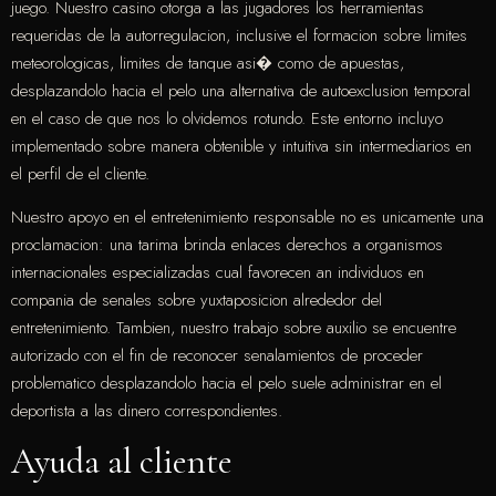
juego. Nuestro casino otorga a las jugadores los herramientas
requeridas de la autorregulacion, inclusive el formacion sobre limites
meteorologicas, limites de tanque asi� como de apuestas,
desplazandolo hacia el pelo una alternativa de autoexclusion temporal
en el caso de que nos lo olvidemos rotundo. Este entorno incluyo
implementado sobre manera obtenible y intuitiva sin intermediarios en
el perfil de el cliente.
Nuestro apoyo en el entretenimiento responsable no es unicamente una
proclamacion: una tarima brinda enlaces derechos a organismos
internacionales especializadas cual favorecen an individuos en
compania de senales sobre yuxtaposicion alrededor del
entretenimiento. Tambien, nuestro trabajo sobre auxilio se encuentre
autorizado con el fin de reconocer senalamientos de proceder
problematico desplazandolo hacia el pelo suele administrar en el
deportista a las dinero correspondientes.
Ayuda al cliente