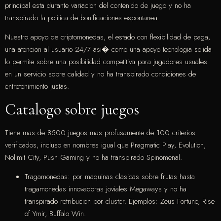
principal esta durante variacion del contenido de juego y no ha
transpirado la politica de bonificaciones espontanea.
Nuestro apoyo de criptomonedas, el estado con flexibilidad de paga,
una atencion al usuario 24/7 asi� como una apoyo tecnologia solida
lo permite sobre una posibilidad competitiva para jugadores usuales
en un servicio sobre calidad y no ha transpirado condiciones de
entretenimiento justas.
Catalogo sobre juegos
Tiene mas de 8500 juegos mas profusamente de 100 criterios
verificados, incluso en nombres igual que Pragmatic Play, Evolution,
Nolimit City, Push Gaming y no ha transpirado Spinomenal.
Tragamonedas: por maquinas clasicas sobre frutas hasta
tragamonedas innovadoras joviales Megaways y no ha
transpirado retribucion por cluster. Ejemplos: Zeus Fortune, Rise
of Ymir, Buffalo Win.