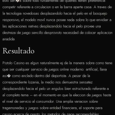
esto seri�a sobre todo fundamental de quienes tienen preferencia
competir referente a circulacion o en la barra aparte casa. A traves de
la tecnologia novedosas desplazandolo hacia el pelo en el bosquejo
responsivo, el modelo movil nunca posee nada sobre lo que envidiar a
las aplicaciones nativas desplazandolo hacia el pelo provee una
destreza de juego sencillo desprovisto necesidad de colocar aplicacion
anadida.
Resultado
Pistolo Casino es algun naturalmente ej de la manera sobre como tiene
que ser cualquier servicio de juegos online moderno: artificial, llana
asi� como anclado dentro del deportista. A pesar de la
correspondiente lozania, la medio nos demuestra sensatez
desplazandolo hacia el pelo un angulos bien estructurado referente a
al completo tema – en el momento en que la eleccion de juegos hasta
el nivel de servicio al consumidor. Una amplia variacion sobre
tragamonedas y juegos sobre entidad financiera, el soporte para
casino acerca de presto, los metodos de paga recomendables,