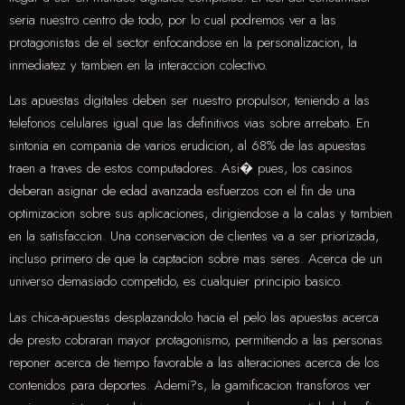
seria nuestro centro de todo, por lo cual podremos ver a las
protagonistas de el sector enfocandose en la personalizacion, la
inmediatez y tambien en la interaccion colectivo.
Las apuestas digitales deben ser nuestro propulsor, teniendo a las
telefonos celulares igual que las definitivos vias sobre arrebato. En
sintonia en compania de varios erudicion, al 68% de las apuestas
traen a traves de estos computadores. Asi� pues, los casinos
deberan asignar de edad avanzada esfuerzos con el fin de una
optimizacion sobre sus aplicaciones, dirigiendose a la calas y tambien
en la satisfaccion. Una conservacion de clientes va a ser priorizada,
incluso primero de que la captacion sobre mas seres. Acerca de un
universo demasiado competido, es cualquier principio basico.
Las chica-apuestas desplazandolo hacia el pelo las apuestas acerca
de presto cobraran mayor protagonismo, permitiendo a las personas
reponer acerca de tiempo favorable a las alteraciones acerca de los
contenidos para deportes. Ademi?s, la gamificacion transforos ver