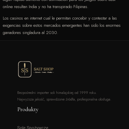
online resultan India y no ha transpirado Filipinas.
Los casinos en internet cual le permitan concebir y contestar a las
exigencias sobre estos mercados emergentes han sido los enormes
ganadores singladura al 2030.
Bezpośredni importer soli himalajskiej od 1999 roku.
Najwyższa jakość, sprawdzone źródła, profesjonalna obsługa.
Produkty
Sole Spożywcze