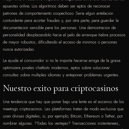
apuestas online. Los algoritmos deben ser aptos de reconocer
patrones de comportamiento sospechoso. Seria algun antelacion
contundente para acortar fraudes y, por otra parte, para guardar la
documentacion sensible para los personas. Una demostracion de
personalidad desplazandolo hacia el pelo de arranque habra procesos
de mayor robustos, dificultando el acceso de minimos o personas
nunca autorizadas.
La ayuda al consumidor si no le importa hacerse amiga de la grasa
optimizara joviales chatbots modernos, aptos sobre solucionar
consultas sobre multiples idiomas y anteponer problemas urgentes.
Nuestro exito para criptocasinos
Una tendencia que hay que poner bajo una lente es el ascenso de los
meetings criptocasinos. Las plataformas tratan de modo exclusiva que
usan divisas digitales, si, por ejemplo, Bitcoin, Ethereum o Tether, por
nombrar algunas. ?Todas los ventajas? Transacciones instantaneas,