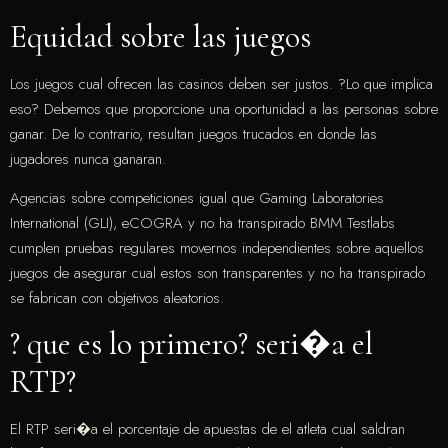
Equidad sobre las juegos
Los juegos cual ofrecen las casinos deben ser justos. ?Lo que implica
eso? Debemos que proporcione una oportunidad a las personas sobre
ganar. De lo contrario, resultan juegos trucados en donde las
jugadores nunca ganaran.
Agencias sobre competiciones igual que Gaming Laboratories
International (GLI), eCOGRA y no ha transpirado BMM Testlabs
cumplen pruebas regulares movernos independientes sobre aquellos
juegos de asegurar cual estos son transparentes y no ha transpirado
se fabrican con objetivos aleatorios.
? que es lo primero? seri�a el
RTP?
El RTP seri�a el porcentaje de apuestas de el atleta cual saldran