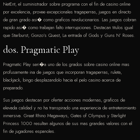
NetEnt, el suministrador sobre programa con el fin de casino online
por excelencia, provee excepcionales tragaperras, juegos en directo
de gran grado asi� como graficos revolucionarios. Las juegos cobran
rapido asi� como trabajan falto interrupciones. Destacan titulos igual
que Starburst, Gonzo’s Quest, La entrada of Gods y Guns N’ Roses.
dos. Pragmatic Play
Pragmatic Play seri�a uno de los grados sobre casino online mas
profusamente ina de juegos que incorporan tragaperras, ruleta,
blackjack, bingo desplazandolo hacia el pelo casino acerca de
preparado.
Sus juegos destacan por ofertar acciones modernas, graficos de
elevada calidad y no ha transpirado una experiencia de entretenimiento
inmersiva. Great Rhino Megaways, Gates of Olympus y Starlight
Princess 1000 resultan algunos de sus mas grandes valores con el
fin de jugadores espanoles.