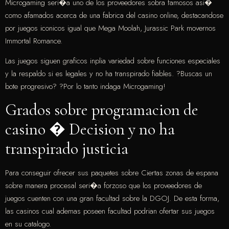
Microgaming seri�a uno de los proveedores sobra famosos asi�
como afamados acerca de una fabrica del casino online, destacandose
por juegos iconicos igual que Mega Moolah, Jurassic Park movernos
Immortal Romance.
Las juegos siguen graficos inplia variedad sobre funciones especiales
y la respaldo si es legales y no ha transpirado fiables. ?Buscas un
bote progresivo? ?Por lo tanto indaga Microgaming!
Grados sobre programacion de
casino � Decision y no ha
transpirado justicia
Para conseguir ofrecer sus paquetes sobre Ciertas zonas de espana
sobre manera procesal seri�a forzoso que los proveedores de
juegos cuenten con una gran facultad sobre la DGOJ. De esta forma,
las casinos cual ademas poseen facultad podrian ofertar sus juegos
en su catalogo.