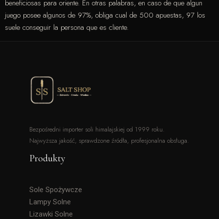
beneficiosas para oriente. En otras palabras, en caso de que algun
juego posee algunos de 97%, obliga cual de 500 apuestas, 97 los
suele conseguir la persona que es cliente.
Bezpośredni importer soli himalajskiej od 1999 roku.
Najwyższa jakość, sprawdzone źródła, profesjonalna obsługa.
Produkty
Sole Spożywcze
Lampy Solne
Lizawki Solne