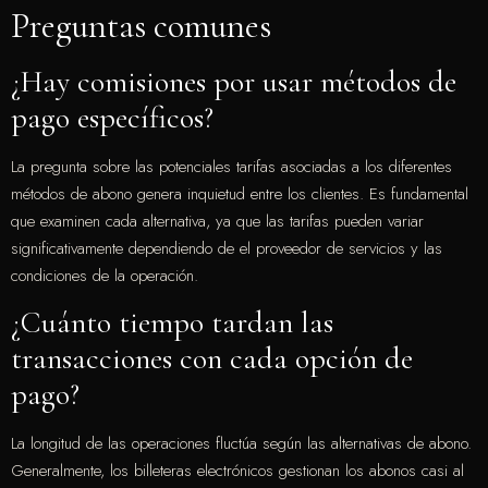
Preguntas comunes
¿Hay comisiones por usar métodos de
pago específicos?
La pregunta sobre las potenciales tarifas asociadas a los diferentes
métodos de abono genera inquietud entre los clientes. Es fundamental
que examinen cada alternativa, ya que las tarifas pueden variar
significativamente dependiendo de el proveedor de servicios y las
condiciones de la operación.
¿Cuánto tiempo tardan las
transacciones con cada opción de
pago?
La longitud de las operaciones fluctúa según las alternativas de abono.
Generalmente, los billeteras electrónicos gestionan los abonos casi al