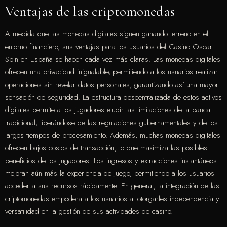
Ventajas de las criptomonedas
A medida que las monedas digitales siguen ganando terreno en el
entorno financiero, sus ventajas para los usuarios del Casino Oscar
Spin en España se hacen cada vez más claras. Las monedas digitales
ofrecen una privacidad inigualable, permitiendo a los usuarios realizar
operaciones sin revelar datos personales, garantizando así una mayor
sensación de seguridad. La estructura descentralizada de estos activos
digitales permite a los jugadores eludir las limitaciones de la banca
tradicional, liberándose de las regulaciones gubernamentales y de los
largos tiempos de procesamiento. Además, muchas monedas digitales
ofrecen bajos costos de transacción, lo que maximiza las posibles
beneficios de los jugadores. Los ingresos y extracciones instantáneos
mejoran aún más la experiencia de juego, permitiendo a los usuarios
acceder a sus recursos rápidamente. En general, la integración de las
criptomonedas empodera a los usuarios al otorgarles independencia y
versatilidad en la gestión de sus actividades de casino.