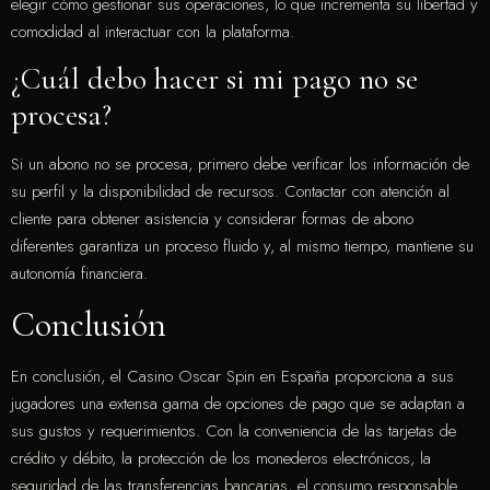
elegir cómo gestionar sus operaciones, lo que incrementa su libertad y
comodidad al interactuar con la plataforma.
¿Cuál debo hacer si mi pago no se
procesa?
Si un abono no se procesa, primero debe verificar los información de
su perfil y la disponibilidad de recursos. Contactar con atención al
cliente para obtener asistencia y considerar formas de abono
diferentes garantiza un proceso fluido y, al mismo tiempo, mantiene su
autonomía financiera.
Conclusión
En conclusión, el Casino Oscar Spin en España proporciona a sus
jugadores una extensa gama de opciones de pago que se adaptan a
sus gustos y requerimientos. Con la conveniencia de las tarjetas de
crédito y débito, la protección de los monederos electrónicos, la
seguridad de las transferencias bancarias, el consumo responsable