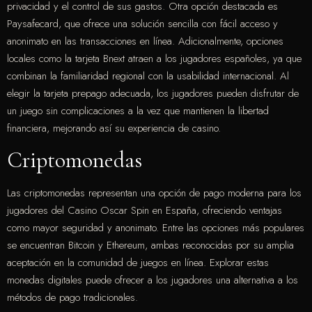
privacidad y el control de sus gastos. Otra opción destacada es
Paysafecard, que ofrece una solución sencilla con fácil acceso y
anonimato en las transacciones en línea. Adicionalmente, opciones
locales como la tarjeta Bnext atraen a los jugadores españoles, ya que
combinan la familiaridad regional con la usabilidad internacional. Al
elegir la tarjeta prepago adecuada, los jugadores pueden disfrutar de
un juego sin complicaciones a la vez que mantienen la libertad
financiera, mejorando así su experiencia de casino.
Criptomonedas
Las criptomonedas representan una opción de pago moderna para los
jugadores del Casino Oscar Spin en España, ofreciendo ventajas
como mayor seguridad y anonimato. Entre las opciones más populares
se encuentran Bitcoin y Ethereum, ambas reconocidas por su amplia
aceptación en la comunidad de juegos en línea. Explorar estas
monedas digitales puede ofrecer a los jugadores una alternativa a los
métodos de pago tradicionales.