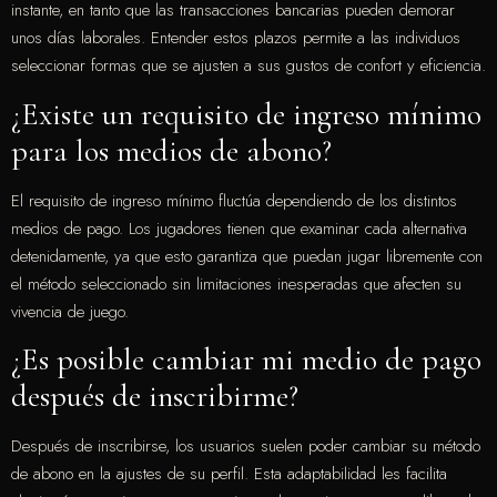
instante, en tanto que las transacciones bancarias pueden demorar
unos días laborales. Entender estos plazos permite a las individuos
seleccionar formas que se ajusten a sus gustos de confort y eficiencia.
¿Existe un requisito de ingreso mínimo
para los medios de abono?
El requisito de ingreso mínimo fluctúa dependiendo de los distintos
medios de pago. Los jugadores tienen que examinar cada alternativa
detenidamente, ya que esto garantiza que puedan jugar libremente con
el método seleccionado sin limitaciones inesperadas que afecten su
vivencia de juego.
¿Es posible cambiar mi medio de pago
después de inscribirme?
Después de inscribirse, los usuarios suelen poder cambiar su método
de abono en la ajustes de su perfil. Esta adaptabilidad les facilita