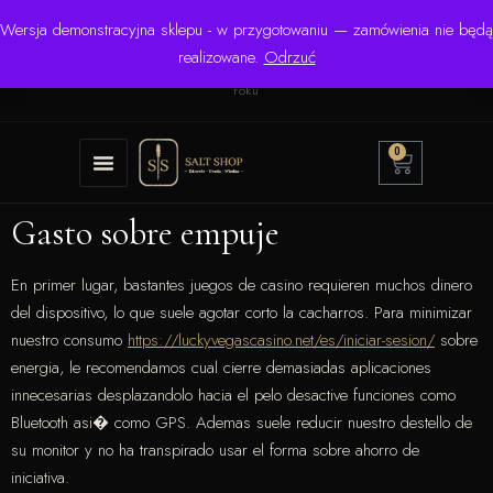
Wersja demonstracyjna sklepu - w przygotowaniu — zamówienia nie będą
☎ +48 506 504 900
✉
krzysztof.lipinski@salinarium.com
realizowane.
Odrzuć
Pon.–Pt. 8:00–16:00 | Bezpośredni importer od 1999
roku
0
Gasto sobre empuje
En primer lugar, bastantes juegos de casino requieren muchos dinero
del dispositivo, lo que suele agotar corto la cacharros. Para minimizar
nuestro consumo
https://luckyvegascasino.net/es/iniciar-sesion/
sobre
energia, le recomendamos cual cierre demasiadas aplicaciones
innecesarias desplazandolo hacia el pelo desactive funciones como
Bluetooth asi� como GPS. Ademas suele reducir nuestro destello de
su monitor y no ha transpirado usar el forma sobre ahorro de
iniciativa.