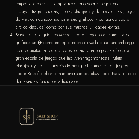
empresa ofrece una amplia repertorio sobre juegos cual
incluyen tragamonedas, ruleta, blackjack y de mayor. Las juegos
de Playtech conocemos para sus graficos y estruendo sobre
alta calidad, asi como por sus muchas utilidades extras.
Betsoft es cualquier proveedor sobre juegos con manga larga
graficos asi� como estrepito sobre elevada clase sin embargo
con requisitos la red de redes tontas. Una empresa ofrece la
gran escala de juegos que incluyen tragamonedas, ruleta,
blackjack y no ha transpirado mas profusamente. Los juegos
sobre Betsoft deben temas diversos desplazandolo hacia el pelo
demasiadas funciones adicionales.