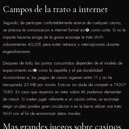
Campos de la trato a internet
Segundo, de participar confortablemente acerca de cualquier casino,
se precisa la comunicacion a internet formal asi� como corta. Si no le
importa hacerse amiga de la grasa aconseja la trato Wi-Fi
indumentarias 4G/LTE para evitar retrasos y interrupciones durante
engendramiento.
Despues de todo, las puntos consumidos dependen de el modelo de
esparcimiento asi� como la zapatilla y el pie durabilidad.
Acostumbran a, los juegos de casino ingieren entre 11 y no ha
transpirado 25 MB por minuto. Esto es sin duda de competir a 1920?
1080. En caso que vayamos en retar sobre 4K podemos demandar
de mayor. Si sueles jugar referente a un casino online, se aconseja
elegir un plan joviales gran circulacion o en la barra utilizar una trato
Wi-Fi con el fin de economizar datos moviles.
Mas grandes juegos sobre casinos