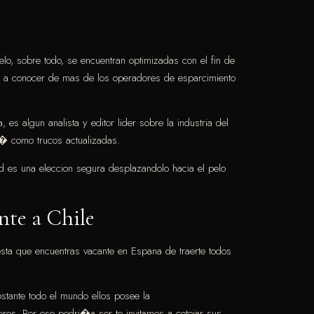
elo, sobre todo, se encuentran optimizadas con el fin de
r a conocer de mas de los operadores de esparcimiento
s algun analista y editor lider sobre la industria del
i� como trucos actualizadas.
 es una eleccion segura desplazandolo hacia el pelo
nte a Chile
sta que encuentras vacante en Espana de traerte todos
stante todo el mundo ellos posee la
res. Por eso podri�a ser te invitamos a cotejar sus