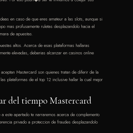
 ideas en caso de que eres amateur a las slots, aunque si
empo mas profusamente ruletas desplazandolo hacia el
camara de apuestas.
apuestas altos. Acerca de esas plataformas hallaras
amente elevadas, deberias alcanzar en casinos online
 aceptan Mastercard son quienes tratan de diferir de la
 plataformas de el top 12 inclusive hallar la cual mejor
sar del tiempo Mastercard
nte a este apartado te narraremos acerca de complemento
erencia privado a proteccion de fraudes desplazandolo