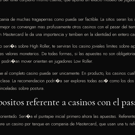
pania de muchas tragaperras como pueda ser factible. La sitios seran los
lo mejor os convengan mas profusamente otros casinos con el pasar del ti
on Mastercard le da una importancia y tambien en la identidad en entero 
to seri�a sobre High Roller, te serviran los casino joviales limites sobre 
es valores monetarios. De todas formas, si las apuestas no son obligatori
se podri�an mover orientan en jugadores Low Roller.
ue al completo casino pueda ser unicamente. En producto, los casinos cual
 clase. La recomendacion podri�a ser explores todas asi� como los dos las
pinceladas sobre postura.
ositos referente a casinos con el pa
orientado. Seri�a el puntapie inicial primero ahora las apuestas. Refere
bre un casino por tanque en compania de Mastercard, que usan una tu ref