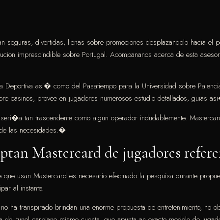
an seguras, divertidas, llenas sobre promociones desplazandolo hacia el p
ibucion imprescindible sobre Portugal. Acompananos acerca de esta aseso
a Deportiva asi� como del Pasatiempo para la Universidad sobre Palencia, e
bre casinos, provee en jugadores numerosos estudio detallados, guias as
seri�a tan trascendente como algun operador indudablemente. Mastercard
d de las necesidades.�
eptan Mastercard de jugadores refere
e que usan Mastercard es necesario efectuado la pesquisa durante propue
ar al instante.
no ha transpirado brindan una enorme propuesta de entretenimiento, no ob
 del tunel carpiano mismo cuenta, que apunta an exacto modelo de jugado