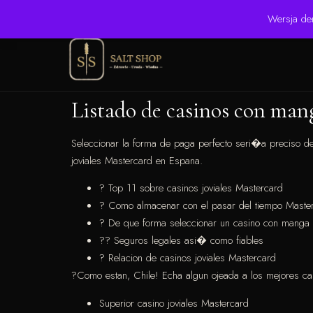
☎ +48 506 504 900
✉ krzysztof.lipinski@salinarium.com
Wersja de
Listado de casinos con mang
Seleccionar la forma de paga perfecto seri�a preciso de 
joviales Mastercard en Espana.
? Top 11 sobre casinos joviales Mastercard
? Como almacenar con el pasar del tiempo Maste
? De que forma seleccionar un casino con manga 
?? Seguros legales asi� como fiables
? Relacion de casinos joviales Mastercard
?Como estan, Chile! Echa algun ojeada a los mejores ca
Superior casino joviales Mastercard