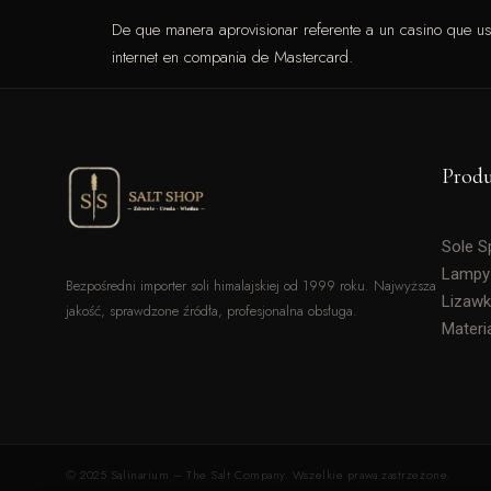
De que manera aprovisionar referente a un casino que us
internet en compania de Mastercard.
Prod
Sole 
Lampy
Bezpośredni importer soli himalajskiej od 1999 roku. Najwyższa
Lizawk
jakość, sprawdzone źródła, profesjonalna obsługa.
Materi
© 2025 Salinarium – The Salt Company. Wszelkie prawa zastrzeżone.