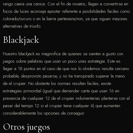
rango caera una canica. Con el fin de novatos, llegan a convertirse en
focos de luces aconseja apostar referente a posibilidades faciles como
colorado/oscuro o en la barra partenaire/non, ya que siguen mayores
alternativas de triunfo.
Blackjack
Nuestro blackjack es magnnifica de quienes se sienten a gusto con
juegos sobre palabras que usan un poco unas estrategia. Este es
llegar a 18 puntos en el caso de que nos lo olvidemos resulta cercano
probable, desprovisto pasarse, y no ha transpirado superar la mano
de el crupier. No obstante los normas resultan faciles, existe
estrategias primordial (igual que demandar carta que usan 16 en
presencia de cualquier 12 de el crupier indumentarias plantarse con el
pasar del tiempo 12 si el crupier tiene cualquier 4) que aumentan
considerablemente los opciones de conseguir.
Otros juegos