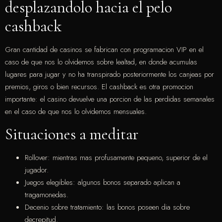
desplazandolo hacia el pelo
cashback
Gran cantidad de casinos se fabrican con programacion VIP en el
caso de que nos lo olvidemos sobre lealtad, en donde acumulas
lugares para jugar y no ha transpirado posteriormente los canjeas por
premios, giros o bien recursos. El cashback es otra promocion
importante: el casino devuelve una porcion de las perdidas semanales
en el caso de que nos lo olvidemos mensuales.
Situaciones a meditar
Rollover: mientras mas profusamente pequeno, superior de el
jugador.
Juegos elegibles: algunos bonos separado aplican a
tragamonedas.
Decenio sobre tratamiento: las bonos poseen dia sobre
decrepitud.