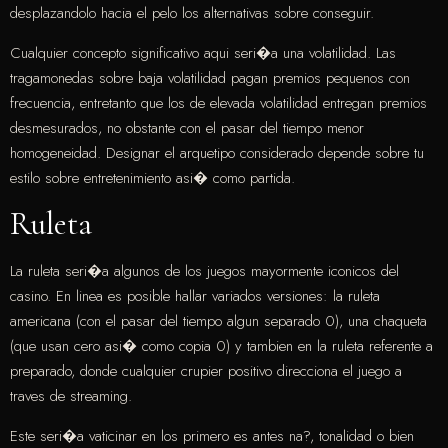
desplazandolo hacia el pelo los alternativas sobre conseguir.
Cualquier concepto significativo aqui seri�a una volatilidad. Las
tragamonedas sobre baja volatilidad pagan premios pequenos con
frecuencia, entretanto que los de elevada volatilidad entregan premios
desmesurados, no obstante con el pasar del tiempo menor
homogeneidad. Designar el arquetipo considerado depende sobre tu
estilo sobre entretenimiento asi� como partida.
Ruleta
La ruleta seri�a algunos de los juegos mayormente iconicos del
casino. En linea es posible hallar variados versiones: la ruleta
americana (con el pasar del tiempo algun separado 0), una chaqueta
(que usan cero asi� como copia 0) y tambien en la ruleta referente a
preparado, donde cualquier crupier positivo direcciona el juego a
traves de streaming.
Este seri�a vaticinar en los primero es antes na?, tonalidad o bien