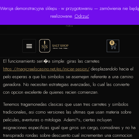
Wersja demonstracyjna sklepu - w przygotowaniu — zamówienia nie będą
☎ +48 506 504 900
✉
krzysztof.lipinski@salinarium.com
realizowane.
Odrzuć
Pon.–Pt. 8:00–16:00 | Bezpośredni importer od 1999
roku
0
El funcionamiento seri�a simple: giras las carretes
https://magicreelscasino.net/es/iniciar-sesion/
desplazandolo hacia el
pelo esperas a que los simbolos se asemejen referente a una camino
ganadora. No necesitan estrategias avanzadas, lo cual las convierte
con opcion excelente de quienes recien comienzan.
Tenemos tragamonedas clasicas que usan tres carretes y simbolos
tradicionales, asi como versiones las ultimas que usan materia sobre
peliculas, aventuras o mitologia. Ademi?s, ciertas incluyen
asignaciones especificas igual que giros sin cargo, comodines y no ha
transpirado rondas sobre descuento cual incrementan una conmocion