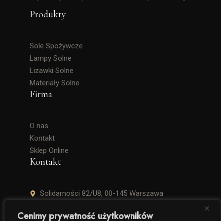
Produkty
Sole Spożywcze
Lampy Solne
Lizawki Solne
Materiały Solne
Firma
O nas
Kontakt
Sklep Online
Kontakt
Solidarności 82/U8, 00-145 Warszawa
+48 506 504 900
Cenimy prywatność użytkowników