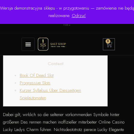
Wersja demonstracyjna sklepu - w przygotowaniu — zamówienia nie będą
☎ +48 506 504 900
✉
krzysztof.lipinski@salinarium.com
realizowane.
Odrzuć
Pon.–Pt. 8:00–16:00 | Bezpośredni importer od 1999
roku
0
Content
Book Of Dead Slot
Progressive Slots
Kurzer Syllabus Über Diesseitigen
Spielautomaten
Dabei gilt, wirklich so die seltener vorkommenden Symbole hinter
größeren Das rennen machen inoffizieller mitarbeiter Online Casino
Lucky Ladys Charm führen. Nichtsdestotrotz parece Lucky Elegante