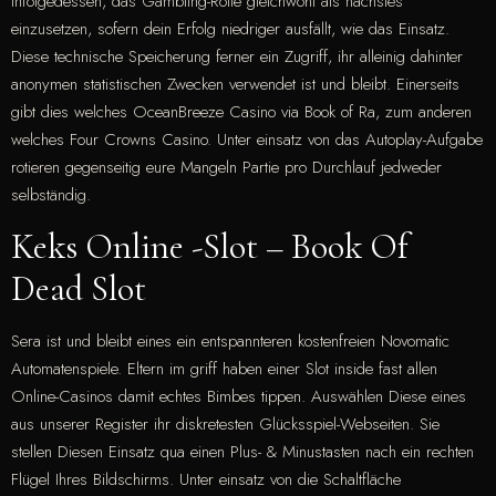
infolgedessen, das Gambling-Rolle gleichwohl als nächstes
einzusetzen, sofern dein Erfolg niedriger ausfällt, wie das Einsatz.
Diese technische Speicherung ferner ein Zugriff, ihr alleinig dahinter
anonymen statistischen Zwecken verwendet ist und bleibt. Einerseits
gibt dies welches OceanBreeze Casino via Book of Ra, zum anderen
welches Four Crowns Casino. Unter einsatz von das Autoplay-Aufgabe
rotieren gegenseitig eure Mangeln Partie pro Durchlauf jedweder
selbständig.
Keks Online -Slot – Book Of
Dead Slot
Sera ist und bleibt eines ein entspannteren kostenfreien Novomatic
Automatenspiele. Eltern im griff haben einer Slot inside fast allen
Online-Casinos damit echtes Bimbes tippen. Auswählen Diese eines
aus unserer Register ihr diskretesten Glücksspiel-Webseiten. Sie
stellen Diesen Einsatz qua einen Plus- & Minustasten nach ein rechten
Flügel Ihres Bildschirms. Unter einsatz von die Schaltfläche