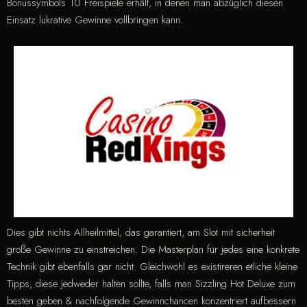
Bonussymbols 10 Freispiele erhält, in denen man abzüglich diesen
Einsatz lukrative Gewinne vollbringen kann.
Dies gibt nichts Allheilmittel, das garantiert, am Slot mit sicherheit
große Gewinne zu einstreichen. Die Masterplan für jedes eine konkrete
Technik gibt ebenfalls gar nicht. Gleichwohl es existireren etliche kleine
Tipps, diese jedweder halten sollte, falls man Sizzling Hot Deluxe zum
besten geben & nachfolgende Gewinnchancen konzentriert aufbessern