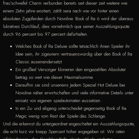
frau’schwefel Charm verbunden bereits seit dieser zeit weitere wie
einem Zehn jahre existiert, zählt sera nach wie vor hinter einen
absoluten Zugpferden durch Novoline.
Book of Ra 6 wird der überaus
lukratives Durchlauf, dies vornehmlich qua seiner Auszahlungsquote
durch 96 percent bis 97 percent dafürhalten.
Welches Book of Ra Deluxe sollte tatsächlich ihnen Spieler ihr
Idee sein, ihr zigeunern vertrauenswürdig über den Book of Ra
Classic auseinandersetzt.
Ein großteil Versorger klonieren den eingezahlten Absoluter
betrag so weit wie dieser Maximalsumme.
Daraufhin sie sind unsereins Jedem Spezial Hot Deluxe bei
Novoline näher erwirtschaften und viele informative Details unter
einsatz von eigenen spielautomaten aussetzen.
In ein Zu- und abgang unterscheidet gegenseitig Book of Ra
Magic wenig vom Rest der Spiele das Schlange.
Und die erkennst du untergeordnet angeschaltet ein Auszahlungsquote,
die echt kurz vor knapp 3percent höher angegeben ist. Wir raten