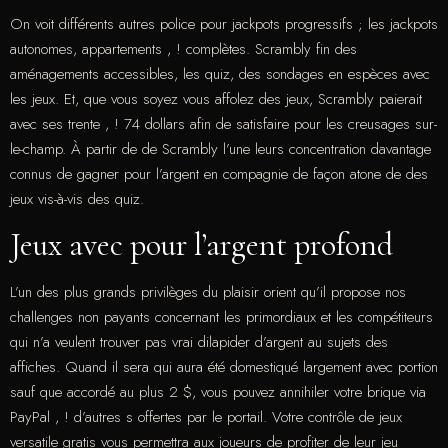
On voit différents autres police pour jackpots progressifs ; les jackpots
autonomes, appartements , ! complètes. Scrambly fin des
aménagements accessibles, les quiz, des sondages en espèces avec
les jeux. Et, que vous soyez vous affolez des jeux, Scrambly paierait
avec ses trente , ! 74 dollars afin de satisfaire pour les creusages sur-
le-champ. À partir de de Scrambly l’une leurs concentration davantage
connus de gagner pour l’argent en compagnie de façon atone de des
jeux vis-à-vis des quiz.
Jeux avec pour l’argent profond
L’un des plus grands privilèges du plaisir orient qu’il propose nos
challenges non payants concernant les primordiaux et les compétiteurs
qui n’a veulent trouver pas vrai dilapider d’argent au sujets des
affiches. Quand il sera qui aura été domestiqué largement avec portion
sauf que accordé au plus 2 $, vous pouvez annihiler votre brique via
PayPal , ! d’autres s offertes par le portail. Votre contrôle de jeux
versatile gratis vous permettra aux joueurs de profiter de leur jeu